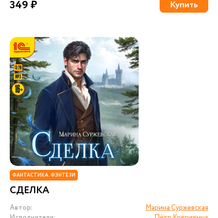
349 ₽
Купить
ФАНТАСТИКА. ФЭНТЕЗИ
СДЕЛКА
Автор:
Марина Суржевская
Исполнители:
Пётр Коврижных