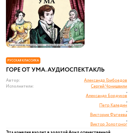
РУССКАЯ КЛАССИКА
ГОРЕ ОТ УМА. АУДИОСПЕКТАКЛЬ
Автор:
Александр Грибоедов
Исполнители:
Сергей Чонишвили
,
Александр Бордуков
,
Петр Каледин
,
Виктория Фатеева
,
Виктор Золотоног
Эта комедия входит в золотой фонд отечественной