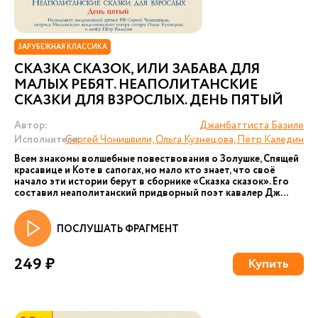
ЗАРУБЕЖНАЯ КЛАССИКА
СКАЗКА СКАЗОК, ИЛИ ЗАБАВА ДЛЯ
МАЛЫХ РЕБЯТ. НЕАПОЛИТАНСКИЕ
СКАЗКИ ДЛЯ ВЗРОСЛЫХ. ДЕНЬ ПЯТЫЙ
Автор:
Джамбаттиста Базиле
Исполнители:
Сергей Чонишвили, Ольга Кузнецова, Пётр Каледин
Всем знакомы волшебные повествования о Золушке, Спящей
красавице и Коте в сапогах, но мало кто знает, что своё
начало эти истории берут в сборнике «Сказка сказок». Его
составил неаполитанский придворный поэт кавалер Дж...
ПОСЛУШАТЬ ФРАГМЕНТ
249 ₽
Купить