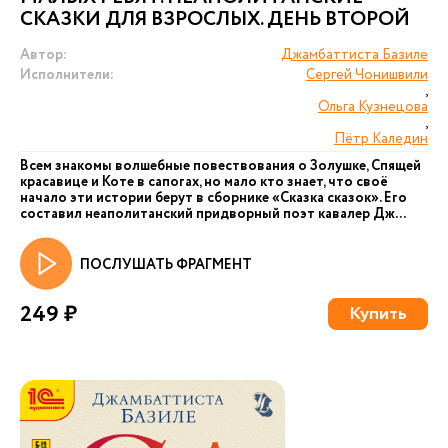
СКАЗКИ ДЛЯ ВЗРОСЛЫХ. ДЕНЬ ВТОРОЙ
Автор:
Джамбаттиста Базиле
Исполнители:
Сергей Чонишвили
,
Ольга Кузнецова
,
Пётр Каледин
Всем знакомы волшебные повествования о Золушке, Спящей
красавице и Коте в сапогах, но мало кто знает, что своё
начало эти истории берут в сборнике «Сказка сказок». Его
составил неаполитанский придворный поэт кавалер Дж...
ПОСЛУШАТЬ ФРАГМЕНТ
249 ₽
Купить