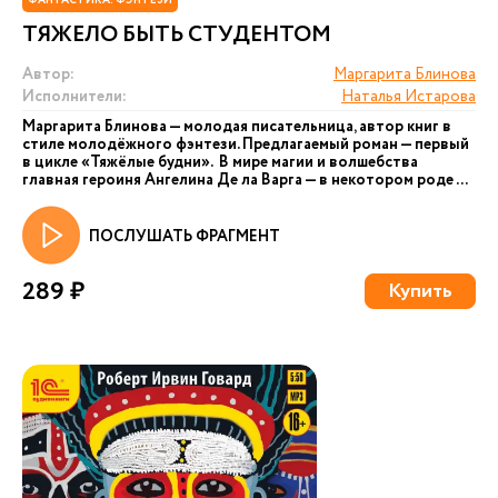
ФАНТАСТИКА. ФЭНТЕЗИ
ТЯЖЕЛО БЫТЬ СТУДЕНТОМ
Автор:
Маргарита Блинова
Исполнители:
Наталья Истарова
Маргарита Блинова — молодая писательница, автор книг в
стиле молодёжного фэнтези. Предлагаемый роман — первый
в цикле «Тяжёлые будни». В мире магии и волшебства
главная героиня Ангелина Де ла Варга — в некотором роде ...
ПОСЛУШАТЬ ФРАГМЕНТ
289 ₽
Купить