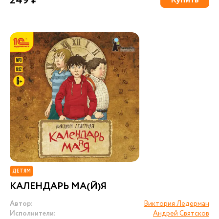
249 ₽
Купить
ДЕТЯМ
КАЛЕНДАРЬ МА(Й)Я
Автор:
Виктория Ледерман
Исполнители:
Андрей Святсков