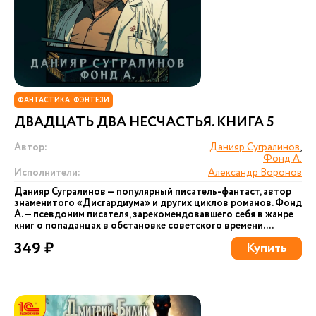
ФАНТАСТИКА. ФЭНТЕЗИ
ДВАДЦАТЬ ДВА НЕСЧАСТЬЯ. КНИГА 5
Автор:
Данияр Сугралинов
,
Фонд А.
Исполнители:
Александр Воронов
Данияр Сугралинов — популярный писатель-фантаст, автор
знаменитого «Дисгардиума» и других циклов романов. Фонд
А. — псевдоним писателя, зарекомендовавшего себя в жанре
книг о попаданцах в обстановке советского времени....
349 ₽
Купить