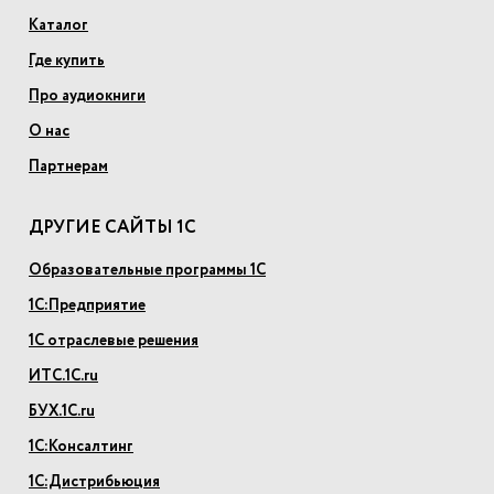
Каталог
Где купить
Про аудиокниги
О нас
Партнерам
ДРУГИЕ САЙТЫ 1С
Образовательные программы 1С
1С:Предприятие
1С отраслевые решения
ИТС.1С.ru
БУХ.1С.ru
1С:Консалтинг
1С:Дистрибьюция