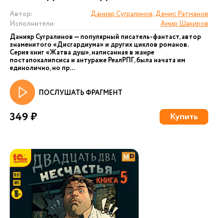
Автор:
Данияр Сугралинов, Денис Ратманов
Исполнители:
Амир Шакиров
Данияр Сугралинов — популярный писатель-фантаст, автор
знаменитого «Дисгардиума» и других циклов романов.
Серия книг «Жатва душ», написанная в жанре
постапокалипсиса и антураже РеалРПГ, была начата им
единолично, но пр...
ПОСЛУШАТЬ ФРАГМЕНТ
349 ₽
Купить