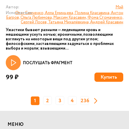
Автор:
Мэй
Исполнители:
Олег Сенченко, Алла Еминцева, Полина Красавина, Антон
Багров, Ольга Любимова, Максим Красавин, Фома Стомаченко,
Сергей Лосев, Татьяна Михалёвкина, Андрей Красавин
Ужастики бывают разными — леденящими кровь и
мешающими уснуть ночью; ироничными, позволяющими
взглянуть на некоторые вещи под другим углом;
философскими, заставляющими задуматься о проблемах
выбора и морали; взывающими...
ПОСЛУШАТЬ ФРАГМЕНТ
99 ₽
Купить
1
2
3
4
236
МЕНЮ