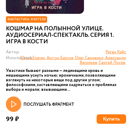
ФАНТАСТИКА. ФЭНТЕЗИ
КОШМАР НА ПОЛЫННОЙ УЛИЦЕ.
АУДИОСЕРИАЛ-СПЕКТАКЛЬ. СЕРИЯ 1.
ИГРА В КОСТИ
Автор:
Риган Хэйс
Исполнители:
Юрий Елагин, Антон Багров, Олег Сенченко, Александр
Васильев, Сергей Лосев,
Ужастики бывают разными — леденящими кровь и
мешающими уснуть ночью; ироничными, позволяющими
взглянуть на некоторые вещи под другим углом;
философскими, заставляющими задуматься о проблемах
выбора и морали; взывающими...
ПОСЛУШАТЬ ФРАГМЕНТ
99 ₽
Купить