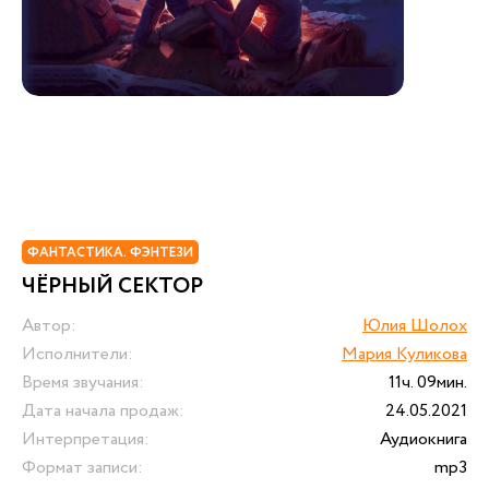
ФАНТАСТИКА. ФЭНТЕЗИ
ЧЁРНЫЙ СЕКТОР
Автор:
Юлия Шолох
Исполнители:
Мария Куликова
Время звучания:
11ч. 09мин.
Дата начала продаж:
24.05.2021
Интерпретация:
Аудиокнига
Формат записи:
mp3