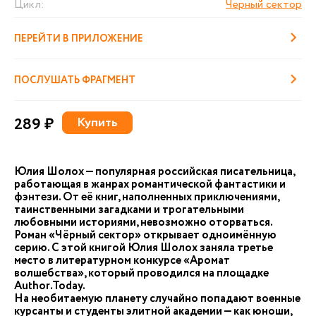
Цикл:
Черный сектор
ПЕРЕЙТИ В ПРИЛОЖЕНИЕ
ПОСЛУШАТЬ ФРАГМЕНТ
289 ₽
Купить
Юлия Шолох — популярная российская писательница,
работающая в жанрах романтической фантастики и
фэнтези. От её книг, наполненных приключениями,
таинственными загадками и трогательными
любовными историями, невозможно оторваться.
Роман «Чёрный сектор» открывает одноимённую
серию. С этой книгой Юлия Шолох заняла третье
место в литературном конкурсе «Аромат
волшебства», который проводился на площадке
Author.Today.
На необитаемую планету случайно попадают военные
курсанты и студенты элитной академии — как юноши,