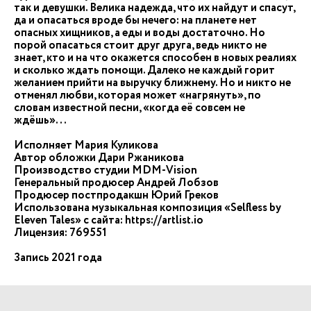
так и девушки. Велика надежда, что их найдут и спасут,
да и опасаться вроде бы нечего: на планете нет
опасных хищников, а еды и воды достаточно. Но
порой опасаться стоит друг друга, ведь никто не
знает, кто и на что окажется способен в новых реалиях
и сколько ждать помощи. Далеко не каждый горит
желанием прийти на выручку ближнему. Но и никто не
отменял любви, которая может «нагрянуть», по
словам известной песни, «когда её совсем не
ждёшь»...
Исполняет Мария Куликова
Автор обложки Дари Ржаникова
Производство студии MDM-Vision
Генеральный продюсер Андрей Лобзов
Продюсер постпродакшн Юрий Греков
Использована музыкальная композиция «Selfless by
Eleven Tales» с сайта: https://artlist.io
Лицензия: 769551
Запись 2021 года