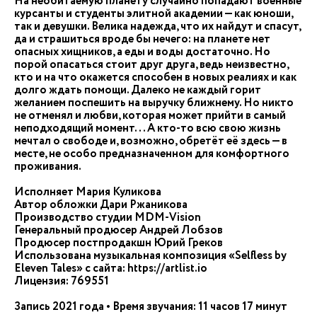
На необитаемую планету случайно попадают военные
курсанты и студенты элитной академии — как юноши,
так и девушки. Велика надежда, что их найдут и спасут,
да и страшиться вроде бы нечего: на планете нет
опасных хищников, а еды и воды достаточно. Но
порой опасаться стоит друг друга, ведь неизвестно,
кто и на что окажется способен в новых реалиях и как
долго ждать помощи. Далеко не каждый горит
желанием поспешить на выручку ближнему. Но никто
не отменял и любви, которая может прийти в самый
неподходящий момент... А кто-то всю свою жизнь
мечтал о свободе и, возможно, обретёт её здесь — в
месте, не особо предназначенном для комфортного
проживания.
Исполняет Мария Куликова
Автор обложки Дари Ржаникова
Производство студии MDM-Vision
Генеральный продюсер Андрей Лобзов
Продюсер постпродакшн Юрий Греков
Использована музыкальная композиция «Selfless by
Eleven Tales» с сайта: https://artlist.io
Лицензия: 769551
Запись 2021 года • Время звучания: 11 часов 17 минут