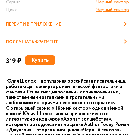
Серия:
Чёрный сектор
Цикл:
Черный сектор
ПЕРЕЙТИ В ПРИЛОЖЕНИЕ
ПОСЛУШАТЬ ФРАГМЕНТ
319 ₽
Купить
Юлия Шолох — популярная российская писательница,
работающая в жанрах романтической фантастики и
фэнтези. От её книг, наполненных приключениями,
таинственными загадками и трогательными
любовными историями, невозможно оторваться.
С открывшей серию «Чёрный сектор» одноимённой
книгой Юлия Шолох заняла призовое место в
литературном конкурсе «Аромат волшебства»,
который проводился на площадке Author.Today. Роман
«Джунгли» — вторая книга цикла «Чёрный сектор».