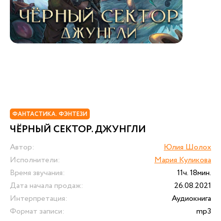
ФАНТАСТИКА. ФЭНТЕЗИ
ЧЁРНЫЙ СЕКТОР. ДЖУНГЛИ
Автор:
Юлия Шолох
Исполнители:
Мария Куликова
Время звучания:
11ч. 18мин.
Дата начала продаж:
26.08.2021
Интерпретация:
Аудиокнига
Формат записи:
mp3