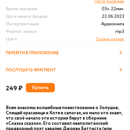
Пётр Каледин
Время звучания:
03ч. 22мин.
Дата начала продаж:
22.06.2023
Интерпретация:
Аудиокнига
Формат записи:
mp3
Цикл:
Сказка сказок
ПЕРЕЙТИ В ПРИЛОЖЕНИЕ
ПОСЛУШАТЬ ФРАГМЕНТ
249 ₽
Купить
Всем знакомы волшебные повествования о Золушке,
Спящей красавице и Коте в сапогах, но мало кто знает,
что своё начало эти истории берут в сборнике
«Сказка сказок». Его составил неаполитанский
придворный поэт кавалер Джован Баттиста (или