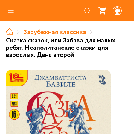
Каталог
Зарубежная классика
Где купить
Сказка сказок, или Забава для малых
ребят. Неаполитанские сказки для
Про аудиокниги
взрослых. День второй
О нас
Партнерам