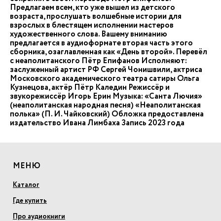
Предлагаем всем, кто уже вышел из детского
возраста, прослушать волшебные истории для
взрослых в блестящем исполнении мастеров
художественного слова. Вашему вниманию
предлагается в аудиоформате вторая часть этого
сборника, озаглавленная как «День второй». Перевёл
с неаполитанского Пётр Епифанов Исполняют:
заслуженный артист РФ Сергей Чонишвили, актриса
Московского академического театра сатиры Ольга
Кузнецова, актёр Пётр Каледин Режиссёр и
звукорежиссёр Игорь Ерин Музыка: «Cанта Лючия»
(неаполитанская народная песня) «Неаполитанская
полька» (П. И. Чайковский) Обложка предоставлена
издательство Ивана Лимбаха Запись 2023 года
МЕНЮ
Каталог
Где купить
Про аудиокниги