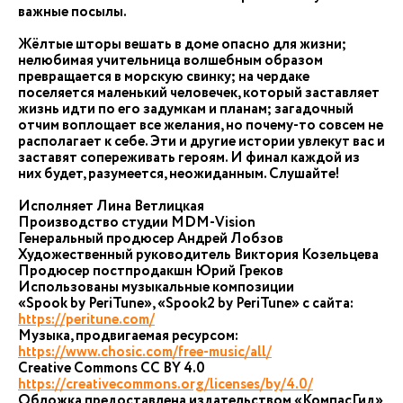
важные посылы.
Жёлтые шторы вешать в доме опасно для жизни;
нелюбимая учительница волшебным образом
превращается в морскую свинку; на чердаке
поселяется маленький человечек, который заставляет
жизнь идти по его задумкам и планам; загадочный
отчим воплощает все желания, но почему-то совсем не
располагает к себе. Эти и другие истории увлекут вас и
заставят сопереживать героям. И финал каждой из
них будет, разумеется, неожиданным. Слушайте!
Исполняет Лина Ветлицкая
Производство студии MDM-Vision
Генеральный продюсер Андрей Лобзов
Художественный руководитель Виктория Козельцева
Продюсер постпродакшн Юрий Греков
Использованы музыкальные композиции
«Spook by PeriTune», «Spook2 by PeriTune» с сайта:
https://peritune.com/
Музыка, продвигаемая ресурсом:
https://www.chosic.com/free-music/all/
Creative Commons CC BY 4.0
https://creativecommons.org/licenses/by/4.0/
Обложка предоставлена издательством «КомпасГид»