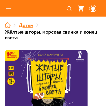
Каталог
Детям
Где купить
Жёлтые шторы, морская свинка и конец
света
Про аудиокниги
О нас
Партнерам