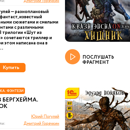
ли:
Дмитрий Горячкин
уляй — разноплановый
фантаст, известный
ьными сюжетами и смелыми
нтами с различными
В трилогии «Шут из
» сочетаются триллер и
ри этом написана она в
..
ПОСЛУШАТЬ
ФРАГМЕНТ
Купить
КА. ФЭНТЕЗИ
 БЕРГХЕЙМА.
ОК
Юрий Погуляй
ли:
Дмитрий Горячкин