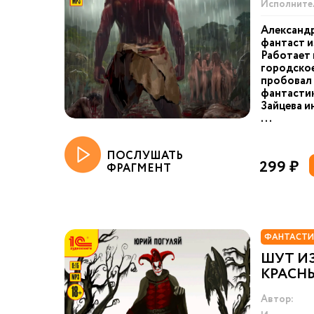
Исполните
Александр
фантаст и
Работает 
городское
пробовал 
фантастик
Зайцева и
...
ПОСЛУШАТЬ
299 ₽
ФРАГМЕНТ
ФАНТАСТИ
ШУТ ИЗ
КРАСНЫ
Автор: