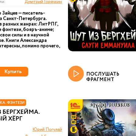
ли:
Дмитрий Горячкин
 Зайцев — писатель-
з Санкт-Петербурга.
в разных жанрах: ЛитРПГ,
 фэнтези, бояръ-аниме;
свои силы и в научной
е. Книги Александра
нтересны, помимо прочего,
Купить
ПОСЛУШАТЬ
ФРАГМЕНТ
КА. ФЭНТЕЗИ
 БЕРГХЕЙМА.
Й ХЁРГ
Юрий Погуляй