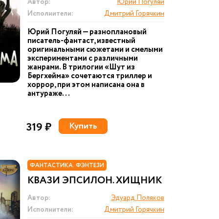
Автор:
Юрий Погуляй
Исполнители:
Дмитрий Горячкин
Юрий Погуляй — разноплановый
писатель-фантаст, известный
оригинальными сюжетами и смелыми
экспериментами с различными
жанрами. В трилогии «Шут из
Бергхейма» сочетаются триллер и
хоррор, при этом написана она в
антураже...
319 ₽
Купить
ФАНТАСТИКА. ФЭНТЕЗИ
КВАЗИ ЭПСИЛОН. ХИЩНИК
Автор:
Эдуард Поляков
Исполнители:
Дмитрий Горячкин