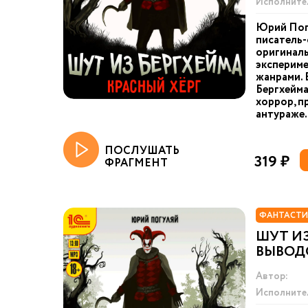
Исполните
Юрий Пог
писатель-
оригинал
экспериме
жанрами. 
Бергхейма
хоррор, п
антураже.
ПОСЛУШАТЬ
319 ₽
ФРАГМЕНТ
ФАНТАСТИ
ШУТ ИЗ
ВЫВОД
Автор:
Исполните