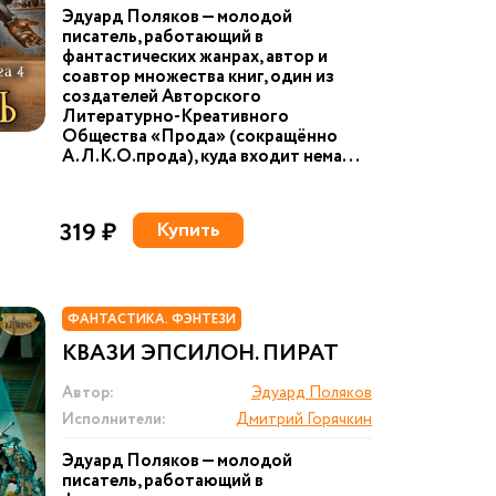
Эдуард Поляков — молодой
писатель, работающий в
фантастических жанрах, автор и
соавтор множества книг, один из
создателей Авторского
Литературно-Креативного
Общества «Прода» (сокращённо
А.Л.К.О.прода), куда входит нема...
319 ₽
Купить
ФАНТАСТИКА. ФЭНТЕЗИ
КВАЗИ ЭПСИЛОН. ПИРАТ
Автор:
Эдуард Поляков
Исполнители:
Дмитрий Горячкин
Эдуард Поляков — молодой
писатель, работающий в