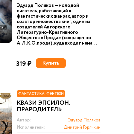
Эдуард Поляков — молодой
писатель, работающий в
фантастических жанрах, автор и
соавтор множества книг, один из
создателей Авторского
Литературно-Креативного
Общества «Прода» (сокращённо
А.Л.К.О.прода), куда входит нема...
319 ₽
Купить
ФАНТАСТИКА. ФЭНТЕЗИ
КВАЗИ ЭПСИЛОН.
ПРАРОДИТЕЛЬ
Автор:
Эдуард Поляков
Исполнители:
Дмитрий Горячкин