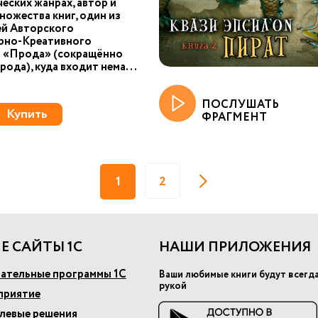
еских жанрах, автор и
ножества книг, один из
ей Авторского
рно-Креативного
 «Прода» (сокращённо
рода), куда входит нема...
ПОСЛУШАТЬ
Купить
ФРАГМЕНТ
1
2
Е САЙТЫ 1С
НАШИ ПРИЛОЖЕНИЯ
ательные программы 1С
Ваши любимые книги будут всегд
рукой
приятие
слевые решения