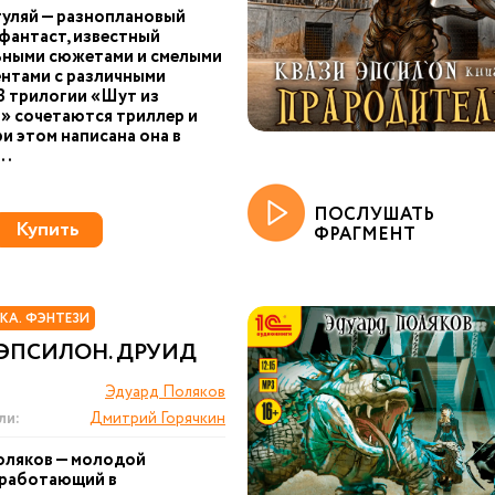
уляй — разноплановый
фантаст, известный
ьными сюжетами и смелыми
нтами с различными
В трилогии «Шут из
» сочетаются триллер и
ри этом написана она в
..
ПОСЛУШАТЬ
Купить
ФРАГМЕНТ
КА. ФЭНТЕЗИ
 ЭПСИЛОН. ДРУИД
Эдуард Поляков
ли:
Дмитрий Горячкин
оляков — молодой
 работающий в