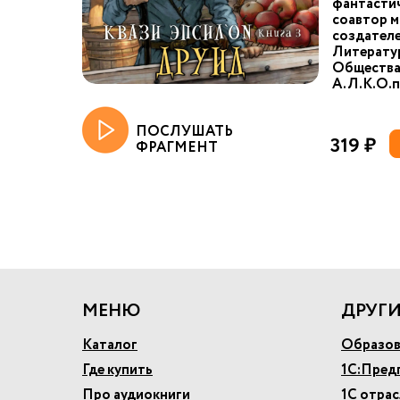
фантастич
соавтор м
создател
Литерату
Общества
А.Л.К.О.п
ПОСЛУШАТЬ
319 ₽
ФРАГМЕНТ
МЕНЮ
ДРУГИ
Каталог
Образов
Где купить
1С:Пред
Про аудиокниги
1С отра