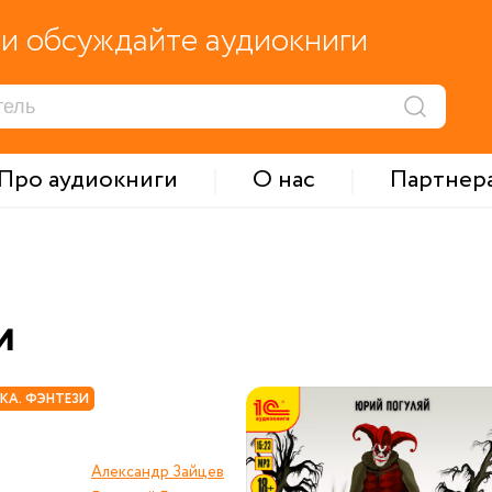
и обсуждайте аудиокниги
Про аудиокниги
О нас
Партнер
и
КА. ФЭНТЕЗИ
Александр Зайцев