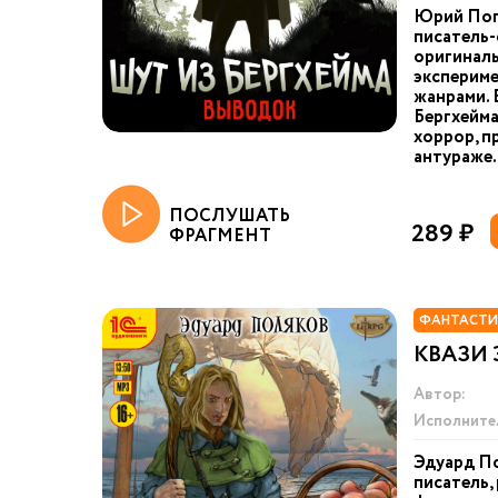
Юрий Пог
писатель-
оригинал
экспериме
жанрами. 
Бергхейма
хоррор, п
антураже.
ПОСЛУШАТЬ
289 ₽
ФРАГМЕНТ
ФАНТАСТИ
КВАЗИ
Автор:
Исполните
Эдуард П
писатель,