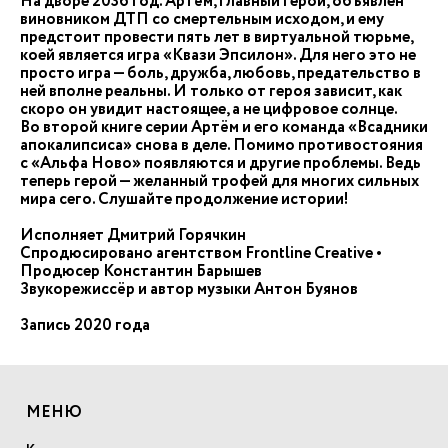
На дворе 2036 год. Артём, главный герой, объявлен
виновником ДТП со смертельным исходом, и ему
предстоит провести пять лет в виртуальной тюрьме,
коей является игра «Квази Эпсилон». Для него это не
просто игра — боль, дружба, любовь, предательство в
ней вполне реальны. И только от героя зависит, как
скоро он увидит настоящее, а не цифровое солнце.
Во второй книге серии Артём и его команда «Всадники
апокалипсиса» снова в деле. Помимо противостояния
с «Альфа Ново» появляются и другие проблемы. Ведь
теперь герой — желанный трофей для многих сильных
мира сего. Слушайте продолжение истории!
Исполняет Дмитрий Горячкин
Спродюсировано агентством Frontline Creative •
Продюсер Константин Барышев
Звукорежиссёр и автор музыки Антон Буянов
Запись 2020 года
МЕНЮ