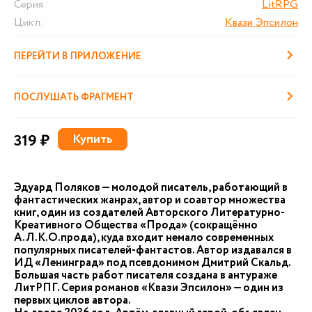
Серия:
LitRPG
Цикл:
Квази Эпсилон
ПЕРЕЙТИ В ПРИЛОЖЕНИЕ
ПОСЛУШАТЬ ФРАГМЕНТ
319 ₽
Купить
Эдуард Поляков — молодой писатель, работающий в
фантастических жанрах, автор и соавтор множества
книг, один из создателей Авторского Литературно-
Креативного Общества «Прода» (сокращённо
А.Л.К.О.прода), куда входит немало современных
популярных писателей-фантастов. Автор издавался в
ИД «Ленинград» под псевдонимом Дмитрий Скальд.
Большая часть работ писателя создана в антураже
ЛитРПГ. Серия романов «Квази Эпсилон» — один из
первых циклов автора.