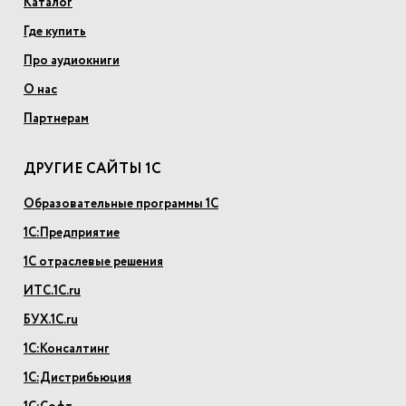
Каталог
Где купить
Про аудиокниги
О нас
Партнерам
ДРУГИЕ САЙТЫ 1С
Образовательные программы 1С
1С:Предприятие
1С отраслевые решения
ИТС.1С.ru
БУХ.1С.ru
1С:Консалтинг
1С:Дистрибьюция