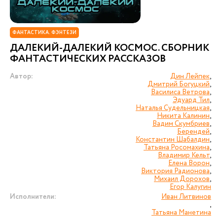
ФАНТАСТИКА. ФЭНТЕЗИ
ДАЛЕКИЙ-ДАЛЕКИЙ КОСМОС. СБОРНИК
ФАНТАСТИЧЕСКИХ РАССКАЗОВ
Автор:
Дин Лейпек
,
Дмитрий Богуцкий
,
Василиса Ветрова
,
Эдуард Тил
,
Наталья Судельницкая
,
Никита Калинин
,
Вадим Скумбриев
,
Берендей
,
Константин Шабалдин
,
Татьяна Росомахина
,
Владимир Кельт
,
Елена Ворон
,
Виктория Радионова
,
Михаил Дорохов
,
Егор Калугин
Исполнители:
Иван Литвинов
,
Татьяна Манетина
,