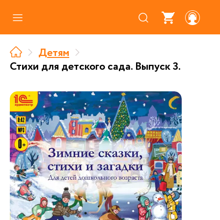
Каталог
Детям
Где купить
Стихи для детского сада. Выпуск 3.
Про аудиокниги
О нас
Партнерам