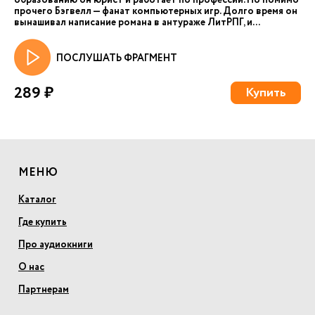
образованию он юрист и работает по профессии. Но помимо
прочего Бэгвелл — фанат компьютерных игр. Долго время он
вынашивал написание романа в антураже ЛитРПГ, и...
ПОСЛУШАТЬ ФРАГМЕНТ
289 ₽
Купить
МЕНЮ
Каталог
Где купить
Про аудиокниги
О нас
Партнерам