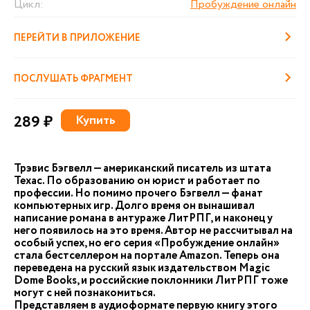
Цикл:
Пробуждение онлайн
ПЕРЕЙТИ В ПРИЛОЖЕНИЕ
ПОСЛУШАТЬ ФРАГМЕНТ
289 ₽
Купить
Трэвис Бэгвелл — американский писатель из штата
Техас. По образованию он юрист и работает по
профессии. Но помимо прочего Бэгвелл — фанат
компьютерных игр. Долго время он вынашивал
написание романа в антураже ЛитРПГ, и наконец у
него появилось на это время. Автор не рассчитывал на
особый успех, но его серия «Пробуждение онлайн»
стала бестселлером на портале Amazon. Теперь она
переведена на русский язык издательством Magic
Dome Books, и российские поклонники ЛитРПГ тоже
могут с ней познакомиться.
Представляем в аудиоформате первую книгу этого