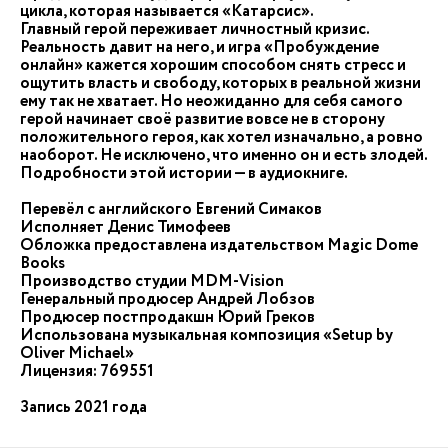
цикла, которая называется «Катарсис».
Главный герой переживает личностный кризис.
Реальность давит на него, и игра «Пробуждение
онлайн» кажется хорошим способом снять стресс и
ощутить власть и свободу, которых в реальной жизни
ему так не хватает. Но неожиданно для себя самого
герой начинает своё развитие вовсе не в сторону
положительного героя, как хотел изначально, а ровно
наоборот. Не исключено, что именно он и есть злодей.
Подробности этой истории — в аудиокниге.
Перевёл с английского Евгений Симаков
Исполняет Денис Тимофеев
Обложка предоставлена издательством Magic Dome
Books
Производство студии MDM-Vision
Генеральный продюсер Андрей Лобзов
Продюсер постпродакшн Юрий Греков
Использована музыкальная композиция «Setup by
Oliver Michael»
Лицензия: 769551
Запись 2021 года