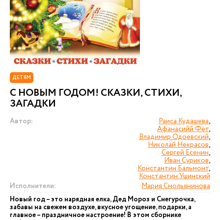
ДЕТЯМ
С НОВЫМ ГОДОМ! СКАЗКИ, СТИХИ,
ЗАГАДКИ
Автор:
Раиса Кудашева
,
Афанасийй Фет
,
Владимир Одоевский
,
Николай Некрасов
,
Сергей Есенин
,
Иван Суриков
,
Константин Бальмонт
,
Константин Ушинский
Исполнители:
Мария Смольянинова
Новый год – это нарядная елка, Дед Мороз и Снегурочка,
забавы на свежем воздухе, вкусное угощение, подарки, а
главное – праздничное настроение! В этом сборнике