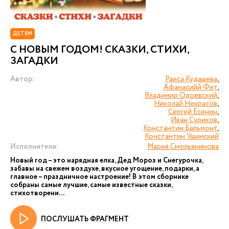
ДЕТЯМ
С НОВЫМ ГОДОМ! СКАЗКИ, СТИХИ,
ЗАГАДКИ
Автор:
Раиса Кудашева
,
Афанасийй Фет
,
Владимир Одоевский
,
Николай Некрасов
,
Сергей Есенин
,
Иван Суриков
,
Константин Бальмонт
,
Константин Ушинский
Исполнители:
Мария Смольянинова
Новый год – это нарядная елка, Дед Мороз и Снегурочка,
забавы на свежем воздухе, вкусное угощение, подарки, а
главное – праздничное настроение! В этом сборнике
собраны самые лучшие, самые известные сказки,
стихотворени...
ПОСЛУШАТЬ ФРАГМЕНТ