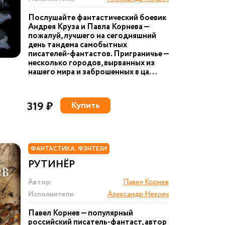
Послушайте фантастический боевик
Андрея Круза и Павла Корнева —
пожалуй, лучшего на сегодняшний
день тандема самобытных
писателей-фантастов. Приграничье —
несколько городов, вырванных из
нашего мира и заброшенных в ца...
319 ₽
Купить
ФАНТАСТИКА. ФЭНТЕЗИ
РУТИНЁР
Автор:
Павел Корнев
Исполнители:
Александр Некряч
Павел Корнев — популярный
российский писатель-фантаст, автор