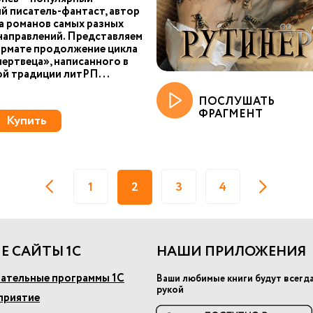
й писатель-фантаст, автор
 романов самых разных
направлений. Представляем
ормате продолжение цикла
ертвеца», написанного в
й традиции литРП...
ПОСЛУШАТЬ
ФРАГМЕНТ
Купить
1
2
3
4
Е САЙТЫ 1С
НАШИ ПРИЛОЖЕНИЯ
ательные программы 1С
Ваши любимые книги будут всегд
рукой
приятие