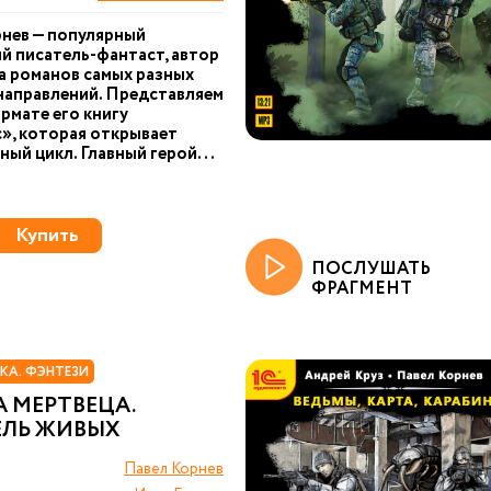
нев — популярный
й писатель-фантаст, автор
 романов самых разных
направлений. Представляем
рмате его книгу
», которая открывает
ый цикл. Главный герой...
Купить
ПОСЛУШАТЬ
ФРАГМЕНТ
КА. ФЭНТЕЗИ
 МЕРТВЕЦА.
ЕЛЬ ЖИВЫХ
Павел Корнев