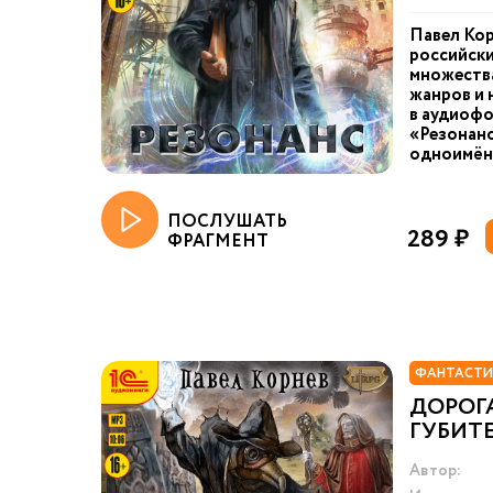
Павел Кор
российски
множества
жанров и 
в аудиофо
«Резонанс
одноимённ
ПОСЛУШАТЬ
289 ₽
ФРАГМЕНТ
ФАНТАСТИ
ДОРОГА
ГУБИТ
Автор: