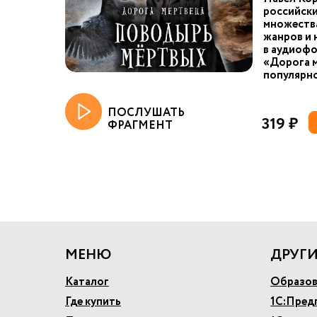
российски
множества
жанров и 
в аудиоф
«Дорога м
популярно
ПОСЛУШАТЬ
319 ₽
ФРАГМЕНТ
МЕНЮ
ДРУГИ
Каталог
Образов
Где купить
1С:Пред