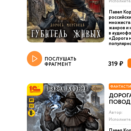
Исполните
Павел Кор
российски
множества
жанров и 
в аудиоф
«Дорога м
популярн
ПОСЛУШАТЬ
319 ₽
ФРАГМЕНТ
ФАНТАСТИ
ДОРОГА
ПОВОД
Автор:
Исполните
Павел Кор