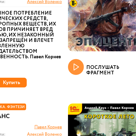
ли:
Алексей Воленко
ННОЕ ПОТРЕБЛЕНИЕ
ЧЕСКИХ СРЕДСТВ,
РОПНЫХ ВЕЩЕСТВ, ИХ
ОВ ПРИЧИНЯЕТ ВРЕД
ЬЮ, ИХ НЕЗАКОННЫЙ
ЗАПРЕЩЁН И ВЛЕЧЕТ
ВЛЕННУЮ
ДАТЕЛЬСТВОМ
ВЕННОСТЬ. Павел Корнев
ПОСЛУШАТЬ
ФРАГМЕНТ
Купить
КА. ФЭНТЕЗИ
АНС
Павел Корнев
ли:
Алексей Воленко