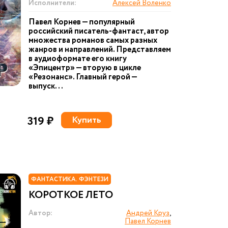
Исполнители:
Алексей Воленко
Павел Корнев — популярный
российский писатель-фантаст, автор
множества романов самых разных
жанров и направлений. Представляем
в аудиоформате его книгу
«Эпицентр» — вторую в цикле
«Резонанс». Главный герой —
выпуск...
319 ₽
Купить
ФАНТАСТИКА. ФЭНТЕЗИ
КОРОТКОЕ ЛЕТО
Автор:
Андрей Круз
,
Павел Корнев