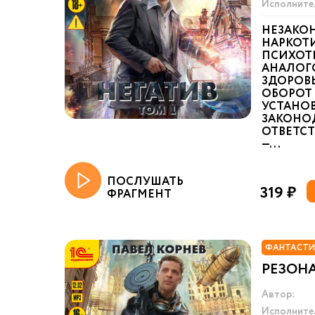
Исполните
НЕЗАКО
НАРКОТИ
ПСИХОТ
АНАЛОГ
ЗДОРОВ
ОБОРОТ 
УСТАНО
ЗАКОНО
ОТВЕТСТ
—...
ПОСЛУШАТЬ
319 ₽
ФРАГМЕНТ
ФАНТАСТИ
РЕЗОН
Автор:
Исполните