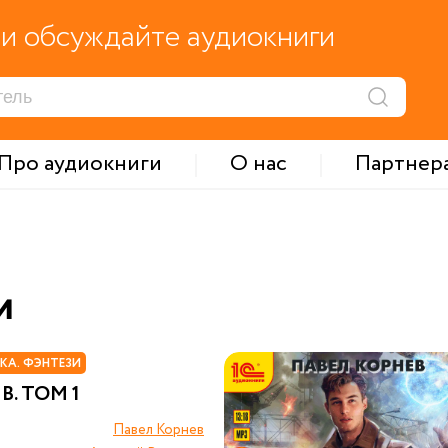
и обсуждайте аудиокниги
Про аудиокниги
О нас
Партнер
и
КА. ФЭНТЕЗИ
В. ТОМ 1
Павел Корнев