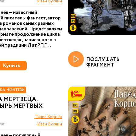
ли:
Иван Букчин
нев — известный
й писатель-фантаст, автор
 романов самых разных
направлений. Представляем
ормате продолжение цикла
ертвеца», написанного в
ой традиции ЛитРПГ...
ПОСЛУШАТЬ
Купить
ФРАГМЕНТ
КА. ФЭНТЕЗИ
 МЕРТВЕЦА.
ЫРЬ МЕРТВЫХ
Павел Корнев
ли:
Иван Букчин
нев — популярный