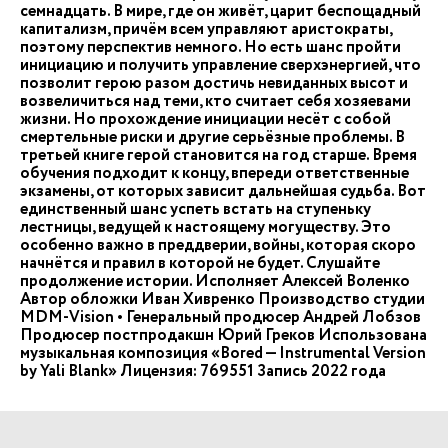
семнадцать. В мире, где он живёт, царит беспощадный
капитализм, причём всем управляют аристократы,
поэтому перспектив немного. Но есть шанс пройти
инициацию и получить управление сверхэнергией, что
позволит герою разом достичь невиданных высот и
возвеличиться над теми, кто считает себя хозяевами
жизни. Но прохождение инициации несёт с собой
смертельные риски и другие серьёзные проблемы. В
третьей книге герой становится на год старше. Время
обучения подходит к концу, впереди ответственные
экзамены, от которых зависит дальнейшая судьба. Вот
единственный шанс успеть встать на ступеньку
лестницы, ведущей к настоящему могуществу. Это
особенно важно в преддверии, войны, которая скоро
начнётся и правил в которой не будет. Слушайте
продолжение истории. Исполняет Алексей Воленко
Автор обложки Иван Хивренко Производство студии
MDM-Vision • Генеральный продюсер Андрей Лобзов
Продюсер постпродакшн Юрий Греков Использована
музыкальная композиция «Bored — Instrumental Version
by Yali Blank» Лицензия: 769551 Запись 2022 года