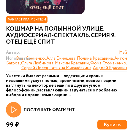
ФАНТАСТИКА. ФЭНТЕЗИ
КОШМАР НА ПОЛЫННОЙ УЛИЦЕ.
АУДИОСЕРИАЛ-СПЕКТАКЛЬ. СЕРИЯ 9.
ОТЕЦ ЕЩЁ СПИТ
Автор:
Мэй
Исполнители:
Олег Сенченко, Алла Еминцева, Полина Красавина, Антон
Багров, Ольга Любимова, Максим Красавин, Фома Стомаченко,
Сергей Лосев, Татьяна Михалёвкина, Андрей Красавин
Ужастики бывают разными — леденящими кровь и
мешающими уснуть ночью; ироничными, позволяющими
взглянуть на некоторые вещи под другим углом;
философскими, заставляющими задуматься о проблемах
выбора и морали; взывающими...
ПОСЛУШАТЬ ФРАГМЕНТ
99 ₽
Купить