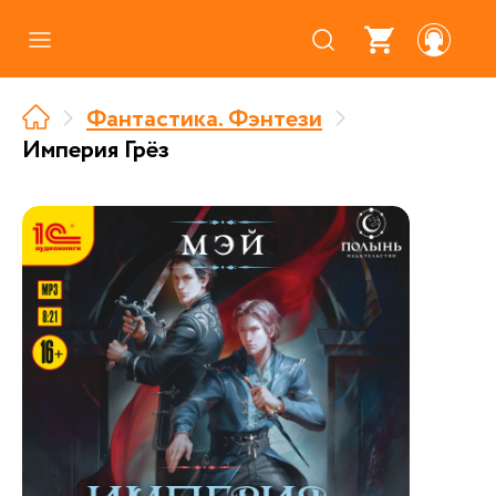
Каталог
Фантастика. Фэнтези
Где купить
Империя Грёз
Про аудиокниги
О нас
Партнерам