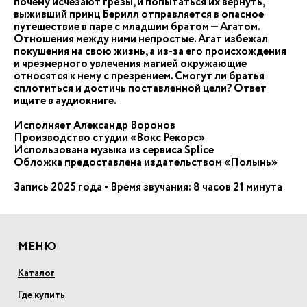
почему исчезают грёзы, и попытаться их вернуть,
выживший принц Берилл отправляется в опасное
путешествие в паре с младшим братом — Агатом.
Отношения между ними непростые. Агат избежал
покушения на свою жизнь, а из-за его происхождения
и чрезмерного увлечения магией окружающие
относятся к нему с презрением. Смогут ли братья
сплотиться и достичь поставленной цели? Ответ
ищите в аудиокниге.
Исполняет Александр Воронов
Производство студии «Вокс Рекорс»
Использована музыка из сервиса Splice
Обложка предоставлена издательством «Полынь»
Запись 2025 года • Время звучания: 8 часов 21 минута
МЕНЮ
Каталог
Где купить