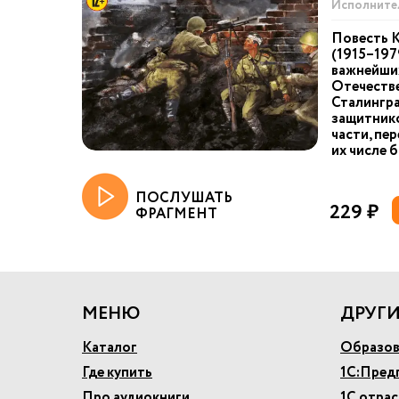
Исполните
Повесть 
(1915–197
важнейши
Отечеств
Сталингра
защитник
части, пе
их числе б
ПОСЛУШАТЬ
229 ₽
ФРАГМЕНТ
МЕНЮ
ДРУГИ
Каталог
Образов
Где купить
1С:Пред
Про аудиокниги
1С отра