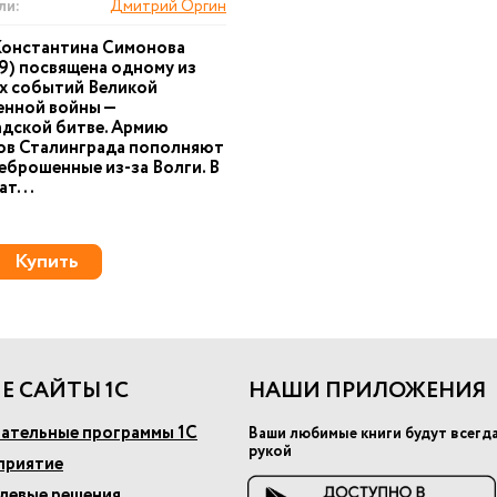
ли:
Дмитрий Оргин
Константина Симонова
9) посвящена одному из
х событий Великой
енной войны —
дской битве. Армию
ов Сталинграда пополняют
реброшенные из-за Волги. В
ат...
Купить
Е САЙТЫ 1С
НАШИ ПРИЛОЖЕНИЯ
ательные программы 1С
Ваши любимые книги будут всегд
рукой
приятие
слевые решения