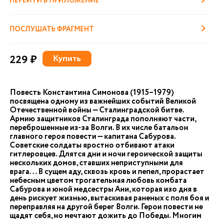
ПЕРЕЙТИ В ПРИЛОЖЕНИЕ
ПОСЛУШАТЬ ФРАГМЕНТ
229 ₽
Купить
Повесть Константина Симонова (1915–1979)
посвящена одному из важнейших событий Великой
Отечественной войны — Сталинградской битве.
Армию защитников Сталинграда пополняют части,
переброшенные из-за Волги. В их числе батальон
главного героя повести — капитана Сабурова.
Советские солдаты яростно отбивают атаки
гитлеровцев. Длятся дни и ночи героической защиты
нескольких домов, ставших неприступными для
врага... В сущем аду, сквозь кровь и пепел, прорастает
небесным цветом трогательная любовь комбата
Сабурова и юной медсестры Ани, которая изо дня в
день рискует жизнью, вытаскивая раненых с поля боя и
переправляя на другой берег Волги. Герои повести не
щадят себя, но мечтают дожить до Победы. Многим