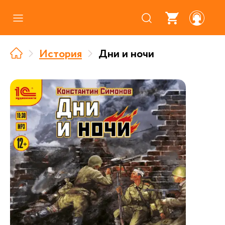
Каталог
История
Дни и ночи
Где купить
Про аудиокниги
О нас
Партнерам