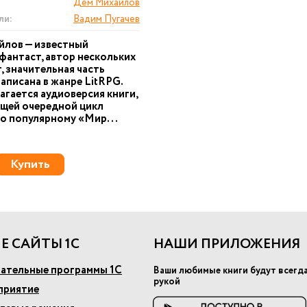
Дем Михаилов
ли:
Вадим Пугачев
йлов — известный
фантаст, автор нескольких
г, значительная часть
аписана в жанре LitRPG.
агается аудиоверсия книги,
щей очередной цикл
о популярному «Мир...
Купить
Е САЙТЫ 1С
НАШИ ПРИЛОЖЕНИЯ
ательные программы 1С
Ваши любимые книги будут всегд
рукой
приятие