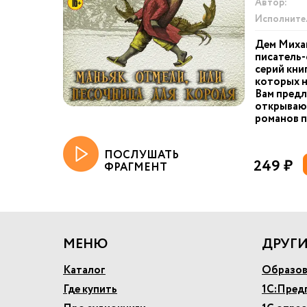
Автор:
Исполните
Дем Миха
писатель-
серий кни
которых н
Вам предл
открываю
романов п
ПОСЛУШАТЬ
249 ₽
ФРАГМЕНТ
МЕНЮ
ДРУГИ
Каталог
Образов
Где купить
1С:Пред