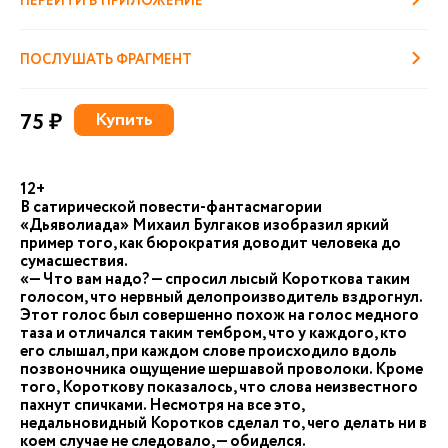
ПЕРЕЙТИ В ПРИЛОЖЕНИЕ
ПОСЛУШАТЬ ФРАГМЕНТ
75 ₽
Купить
12+
В сатирической повести-фантасмагории
«Дьяволиада» Михаил Булгаков изобразил яркий
пример того, как бюрократия доводит человека до
сумасшествия.
«— Что вам надо? — спросил лысый Короткова таким
голосом, что нервный делопроизводитель вздрогнул.
Этот голос был совершенно похож на голос медного
таза и отличался таким тембром, что у каждого, кто
его слышал, при каждом слове происходило вдоль
позвоночника ощущение шершавой проволоки. Кроме
того, Короткову показалось, что слова неизвестного
пахнут спичками. Несмотря на все это,
недальновидный Коротков сделал то, чего делать ни в
коем случае не следовало, — обиделся.