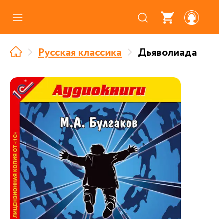
Каталог
Русская классика
Дьяволиада
Где купить
Про аудиокниги
О нас
Партнерам