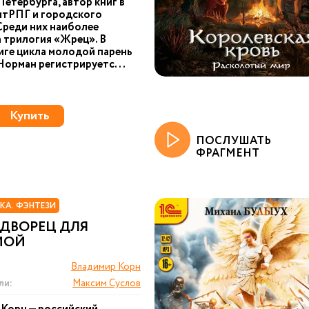
Петербурга, автор книг в
итРПГ и городского
Среди них наиболее
 трилогия «Жрец». В
иге цикла молодой парень
Норман регистрируетс...
Купить
ПОСЛУШАТЬ
ФРАГМЕНТ
КА. ФЭНТЕЗИ
 ДВОРЕЦ ДЛЯ
МОЙ
Владимир Корн
ли:
Максим Суслов