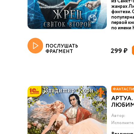
из Санкт-
жанрах Л
фэнтези. 
популярна
первой кн
по имени 
ПОСЛУШАТЬ
299 ₽
ФРАГМЕНТ
ФАНТАСТИ
АРТУА.
ЛЮБИ
Автор:
Исполните