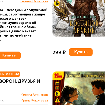
ли:
Евгения Осинцева
а — псевдоним популярной
ицы, работающей в жанре
ского фэнтези.
ляем аудиоверсию её
ёмная грань любви».
ероиня давно мечтает
 тем, по чьей вине
..
299 ₽
Купить
Купить
КА. ФЭНТЕЗИ
ВОРОН. ДРУЗЬЯ И
Михаил Атаманов
ли:
Ирина Кокотеева