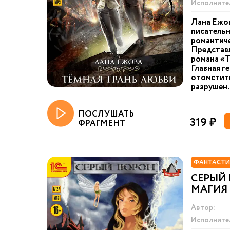
Исполните
Лана Ежов
писательн
романтиче
Представ
романа «Т
Главная г
отомстить
разрушен.
ПОСЛУШАТЬ
319 ₽
ФРАГМЕНТ
ФАНТАСТИ
СЕРЫЙ 
МАГИЯ
Автор:
Исполните