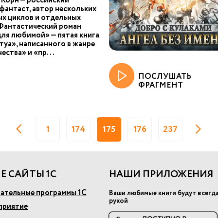
Корн — российский
фантаст, автор нескольких
х циклов и отдельных
Фантастический роман
ля любимой» — пятая книга
туа», написанного в жанре
ества» и «пр...
ПОСЛУШАТЬ
ФРАГМЕНТ
1
174
175
176
237
Е САЙТЫ 1С
НАШИ ПРИЛОЖЕНИЯ
ательные программы 1С
Ваши любимые книги будут всегд
рукой
приятие