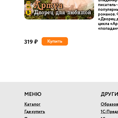
Владимир 
писатель-
популярны
романов. 
«Дворец д
цикла «Ар
«попаданч
319 ₽
Купить
МЕНЮ
ДРУГИ
Каталог
Образов
Где купить
1С:Пред