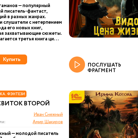
таманов — популярный
й писатель-фантаст,
й в разных жанрах.
и слушатели с нетерпением
да его новых книг,
ая захватывающие сюжеты.
агается третья книга ци...
Купить
ПОСЛУШАТЬ
ФРАГМЕНТ
КА. ФЭНТЕЗИ
СВИТОК ВТОРОЙ
Иван Снежный
ли:
Амир Шакиров
жный — молодой писатель