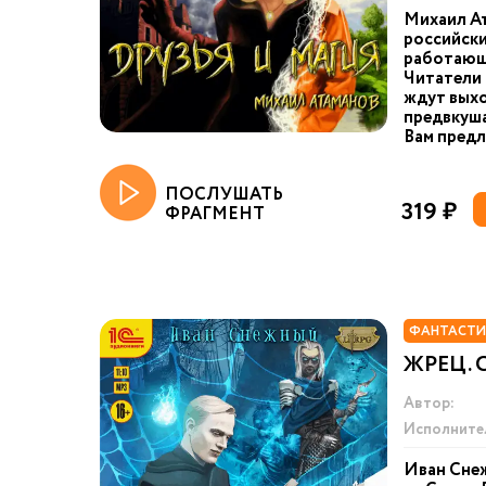
Михаил А
российски
работающи
Читатели 
ждут выхо
предвкуш
Вам предл
ПОСЛУШАТЬ
319 ₽
ФРАГМЕНТ
ФАНТАСТИ
ЖРЕЦ. 
Автор:
Исполните
Иван Сне