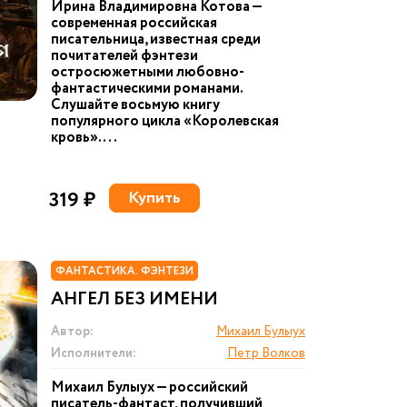
Ирина Владимировна Котова —
современная российская
писательница, известная среди
почитателей фэнтези
остросюжетными любовно-
фантастическими романами.
Слушайте восьмую книгу
популярного цикла «Королевская
кровь». ...
319 ₽
Купить
ФАНТАСТИКА. ФЭНТЕЗИ
АНГЕЛ БЕЗ ИМЕНИ
Автор:
Михаил Булыух
Исполнители:
Петр Волков
Михаил Булыух — российский
писатель-фантаст, получивший