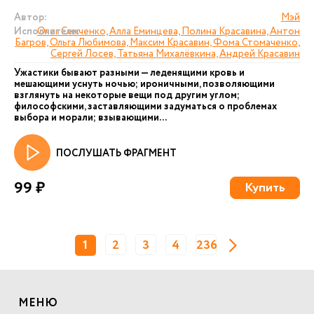
Автор:
Мэй
Исполнители:
Олег Сенченко, Алла Еминцева, Полина Красавина, Антон
Багров, Ольга Любимова, Максим Красавин, Фома Стомаченко,
Сергей Лосев, Татьяна Михалёвкина, Андрей Красавин
Ужастики бывают разными — леденящими кровь и
мешающими уснуть ночью; ироничными, позволяющими
взглянуть на некоторые вещи под другим углом;
философскими, заставляющими задуматься о проблемах
выбора и морали; взывающими...
ПОСЛУШАТЬ ФРАГМЕНТ
99 ₽
Купить
1
2
3
4
236
МЕНЮ