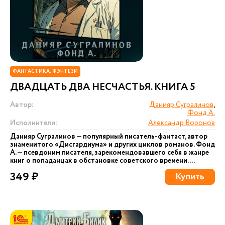
ФАНТАСТИКА. ФЭНТЕЗИ
ДВАДЦАТЬ ДВА НЕСЧАСТЬЯ. КНИГА 5
Автор:
Данияр Сугралинов
,
Фонд А.
Исполнители:
Александр Воронов
Данияр Сугралинов — популярный писатель-фантаст, автор
знаменитого «Дисгардиума» и других циклов романов. Фонд
А. — псевдоним писателя, зарекомендовавшего себя в жанре
книг о попаданцах в обстановке советского времени....
349 ₽
Купить