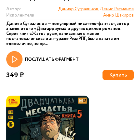
Автор:
Данияр Сугралинов, Денис Ратманов
Исполнители:
Амир Шакиров
Данияр Сугралинов — популярный писатель-фантаст, автор
знаменитого «Дисгардиума» и других циклов романов.
Серия книг «Жатва душ», написанная в жанре
постапокалипсиса и антураже РеалРПГ, была начата им
единолично, но пр...
ПОСЛУШАТЬ ФРАГМЕНТ
349 ₽
Купить