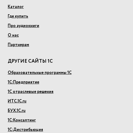
Каталог
Где купить
Про аудиокниги
О нас
Партнерам
ДРУГИЕ САЙТЫ 1С
Образовательные программы 1С
1С:Предприятие
1С отраслевые решения
ИТС.1С.ru
БУХ.1С.ru
1С:Консалтинг
1С:Дистрибьюция