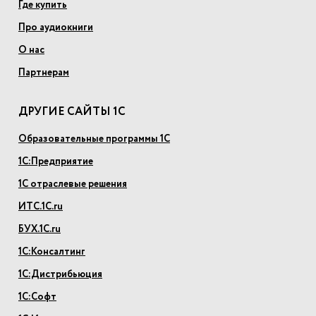
Где купить
Про аудиокниги
О нас
Партнерам
ДРУГИЕ САЙТЫ 1С
Образовательные программы 1С
1С:Предприятие
1С отраслевые решения
ИТС.1С.ru
БУХ.1С.ru
1С:Консалтинг
1С:Дистрибьюция
1С:Софт