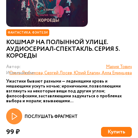
ФАНТАСТИКА. ФЭНТЕЗИ
КОШМАР НА ПОЛЫННОЙ УЛИЦЕ.
АУДИОСЕРИАЛ-СПЕКТАКЛЬ. СЕРИЯ 5.
КОРОЕДЫ
Автор:
Мария Тович
Исполнители:
Ольга Любимова, Сергей Лосев, Юрий Елагин, Алла Еминцева
Ужастики бывают разными — леденящими кровь и
мешающими уснуть ночью; ироничными, позволяющими
взглянуть на некоторые вещи под другим углом;
философскими, заставляющими задуматься о проблемах
выбора и морали; взывающими...
ПОСЛУШАТЬ ФРАГМЕНТ
99 ₽
Купить