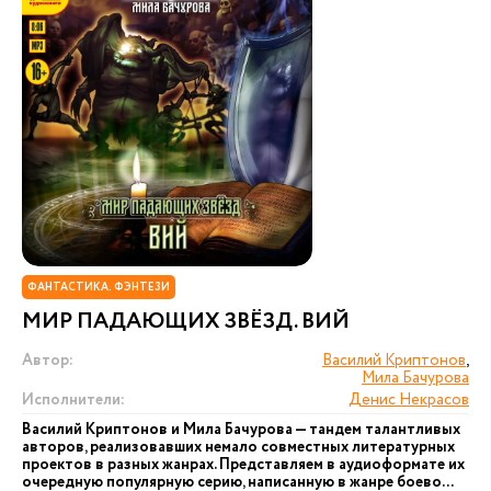
ФАНТАСТИКА. ФЭНТЕЗИ
МИР ПАДАЮЩИХ ЗВЁЗД. ВИЙ
Автор:
Василий Криптонов
,
Мила Бачурова
Исполнители:
Денис Некрасов
Василий Криптонов и Мила Бачурова — тандем талантливых
авторов, реализовавших немало совместных литературных
проектов в разных жанрах. Представляем в аудиоформате их
очередную популярную серию, написанную в жанре боево...