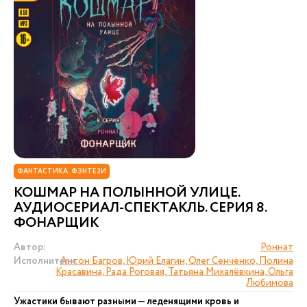
ФАНТАСТИКА. ФЭНТЕЗИ
КОШМАР НА ПОЛЫННОЙ УЛИЦЕ.
АУДИОСЕРИАЛ-СПЕКТАКЛЬ. СЕРИЯ 8.
ФОНАРЩИК
Автор:
Роннат
Исполнители:
Антон Багров, Юрий Елагин, Олег Сенченко, Полина
Красавина, Рада Роговая, Татьяна Михалёвкина, Ольга
Любимова
Ужастики бывают разными — леденящими кровь и