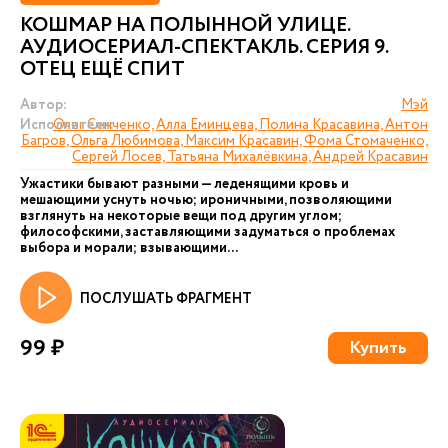
КОШМАР НА ПОЛЫННОЙ УЛИЦЕ.
АУДИОСЕРИАЛ-СПЕКТАКЛЬ. СЕРИЯ 9.
ОТЕЦ ЕЩЁ СПИТ
Автор:
Мэй
Исполнители:
Олег Сенченко, Алла Еминцева, Полина Красавина, Антон
Багров, Ольга Любимова, Максим Красавин, Фома Стомаченко,
Сергей Лосев, Татьяна Михалёвкина, Андрей Красавин
Ужастики бывают разными — леденящими кровь и
мешающими уснуть ночью; ироничными, позволяющими
взглянуть на некоторые вещи под другим углом;
философскими, заставляющими задуматься о проблемах
выбора и морали; взывающими...
ПОСЛУШАТЬ ФРАГМЕНТ
99 ₽
Купить