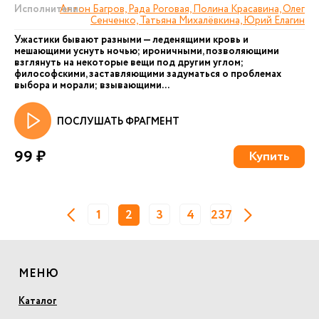
Исполнители:
Антон Багров, Рада Роговая, Полина Красавина, Олег
Сенченко, Татьяна Михалёвкина, Юрий Елагин
Ужастики бывают разными — леденящими кровь и
мешающими уснуть ночью; ироничными, позволяющими
взглянуть на некоторые вещи под другим углом;
философскими, заставляющими задуматься о проблемах
выбора и морали; взывающими...
ПОСЛУШАТЬ ФРАГМЕНТ
99 ₽
Купить
1
2
3
4
237
МЕНЮ
Каталог