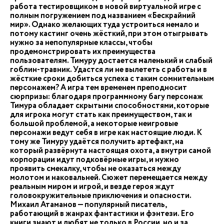
работа тестировщиком в новой виртуальной игре с
полным погружением под названием «Бескрайний
мир». Однако желающих туда устроиться немало и
потому кастинг очень жёсткий, при этом отыгрывать
нужно за непопулярные классы, чтобы
продемонстрировать их преимущества
пользователям. Тимуру достается маленький и слабый
гоблин-травник. Удастся ли не вылететь с работы и в
жёсткие сроки добиться успеха с таким сомнительным
персонажем? А игра тем временем преподносит
сюрпризы: благодаря программному багу персонаж
Тимура обладает скрытыми способностями, которые
для игрока могут стать как преимуществом, так и
большой проблемой, а некоторые неигровые
персонажи ведут себя в игре как настоящие люди. К
тому же Тимуру удаётся получить артефакт, на
который развёрнута настоящая охота, а внутри самой
корпорации идут подковёрные игры, и нужно
проявить смекалку, чтобы не оказаться между
молотом и наковальней. Сюжет перемещается между
реальным миром и игрой, и везде героя ждут
головокружительные приключения и опасности.
Михаил Атаманов — популярный писатель,
работающий в жанрах фантастики и фэнтези. Его
книги знают и любят не только в России, но и за