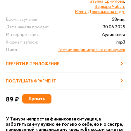
Татьяна Ермилова
,
Варвара Чабан
,
Юлия Довганьшина и др.
Время звучания:
58мин.
Дата начала продаж:
30.06.2025
Интерпретация:
Аудиокнига
Формат записи:
mp3
Цикл:
Тестировщик игровых сценариев
ПЕРЕЙТИ В ПРИЛОЖЕНИЕ
ПОСЛУШАТЬ ФРАГМЕНТ
89 ₽
Купить
У Тимура непростая финансовая ситуация, а
заботиться ему нужно не только о себе, но и о сестре,
прикованной к инвалидному креслу. Выходом кажется