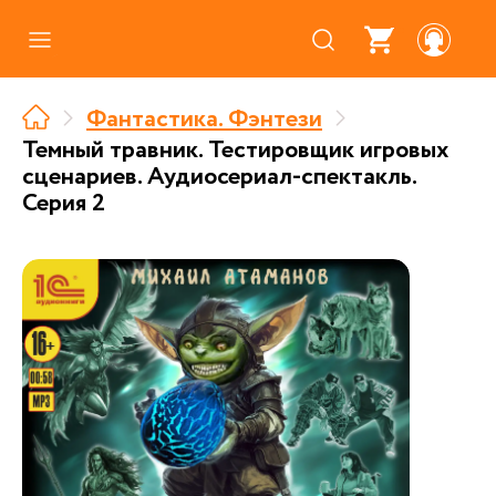
Каталог
Фантастика. Фэнтези
Где купить
Темный травник. Тестировщик игровых
сценариев. Аудиосериал-спектакль.
Про аудиокниги
Серия 2
О нас
Партнерам