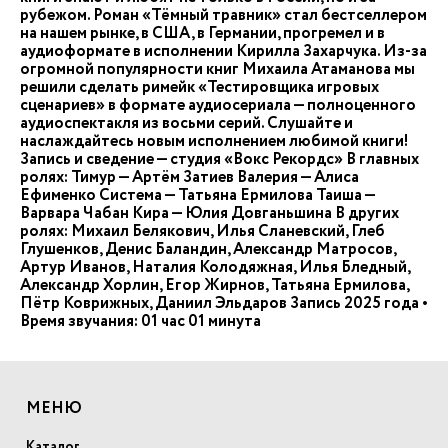
рубежом. Роман «Тёмный травник» стал бестселлером
на нашем рынке, в США, в Германии, прогремел и в
аудиоформате в исполнении Кирилла Захарчука. Из-за
огромной популярности книг Михаила Атаманова мы
решили сделать римейк «Тестировщика игровых
сценариев» в формате аудиосериала — полноценного
аудиоспектакля из восьми серий. Слушайте и
наслаждайтесь новым исполнением любимой книги!
Запись и сведение — студия «Вокс Рекордс» В главных
ролях: Тимур — Артём Затиев Валерия — Алиса
Ефименко Система — Татьяна Ермилова Таиша —
Варвара Чабан Кира — Юлия Довганьшина В других
ролях: Михаил Белякович, Илья Сланевский, Глеб
Глушенков, Денис Баландин, Александр Матросов,
Артур Иванов, Наталия Колодяжная, Илья Бледный,
Александр Хорлин, Егор Жирнов, Татьяна Ермилова,
Пётр Коврижных, Даниил Эльдаров Запись 2025 года •
Время звучания: 01 час 01 минута
МЕНЮ
Каталог