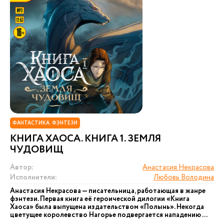
ФАНТАСТИКА. ФЭНТЕЗИ
КНИГА ХАОСА. КНИГА 1. ЗЕМЛЯ
ЧУДОВИЩ
Автор:
Анастасия Некрасова
Исполнители:
Любовь Володина
Анастасия Некрасова — писательница, работающая в жанре
фэнтези. Первая книга её героической дилогии «Книга
Хаоса» была выпущена издательством «Полынь». Некогда
цветущее королевство Нагорье подвергается нападению ...