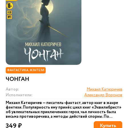
ФАНТАСТИКА. ФЭНТЕЗИ
ЧОНГАН
Автор:
Михаил Катюричев
Исполнители:
Александр Воронов
Михаил Катюричев — писатель-фантаст, автор книг в жанре
фэнтези. Популярность ему принёс цикл книг «Эквилибрист»
об увлекательных приключениях героя, чья личность была
весьма противоречива, а методы действий спорны. По...
349 ₽
Купить