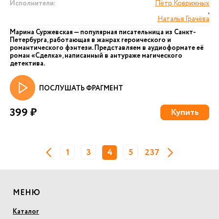
Исполнители:
Пётр Коврижных
,
Наталья Грачёва
Марина Суржевская — популярная писательница из Санкт-
Петербурга, работающая в жанрах героического и
романтического фэнтези. Представляем в аудиоформате её
роман «Сделка», написанный в антураже магического
детектива.
ПОСЛУШАТЬ ФРАГМЕНТ
399 ₽
Купить
1
3
4
5
237
МЕНЮ
Каталог