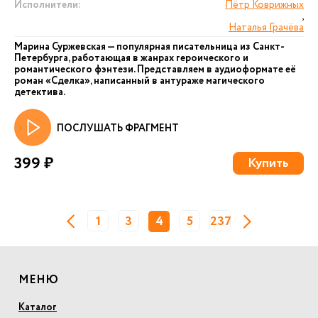
Исполнители:
Пётр Коврижных
,
Наталья Грачёва
Марина Суржевская — популярная писательница из Санкт-
Петербурга, работающая в жанрах героического и
романтического фэнтези. Представляем в аудиоформате её
роман «Сделка», написанный в антураже магического
детектива.
ПОСЛУШАТЬ ФРАГМЕНТ
399 ₽
Купить
1
3
4
5
237
МЕНЮ
Каталог