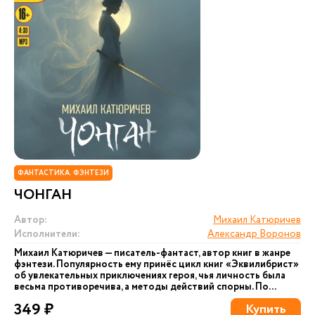
ФАНТАСТИКА. ФЭНТЕЗИ
ЧОНГАН
Автор:
Михаил Катюричев
Исполнители:
Александр Воронов
Михаил Катюричев — писатель-фантаст, автор книг в жанре
фэнтези. Популярность ему принёс цикл книг «Эквилибрист»
об увлекательных приключениях героя, чья личность была
весьма противоречива, а методы действий спорны. По...
349 ₽
Купить