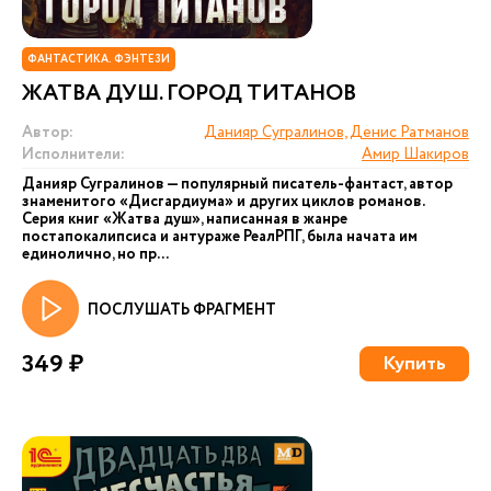
ФАНТАСТИКА. ФЭНТЕЗИ
ЖАТВА ДУШ. ГОРОД ТИТАНОВ
Автор:
Данияр Сугралинов, Денис Ратманов
Исполнители:
Амир Шакиров
Данияр Сугралинов — популярный писатель-фантаст, автор
знаменитого «Дисгардиума» и других циклов романов.
Серия книг «Жатва душ», написанная в жанре
постапокалипсиса и антураже РеалРПГ, была начата им
единолично, но пр...
ПОСЛУШАТЬ ФРАГМЕНТ
349 ₽
Купить