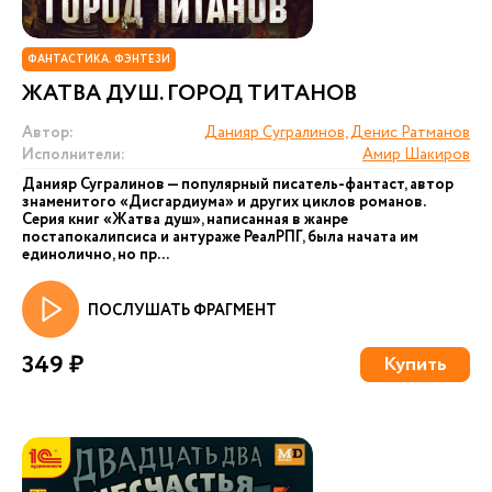
ФАНТАСТИКА. ФЭНТЕЗИ
ЖАТВА ДУШ. ГОРОД ТИТАНОВ
Автор:
Данияр Сугралинов, Денис Ратманов
Исполнители:
Амир Шакиров
Данияр Сугралинов — популярный писатель-фантаст, автор
знаменитого «Дисгардиума» и других циклов романов.
Серия книг «Жатва душ», написанная в жанре
постапокалипсиса и антураже РеалРПГ, была начата им
единолично, но пр...
ПОСЛУШАТЬ ФРАГМЕНТ
349 ₽
Купить