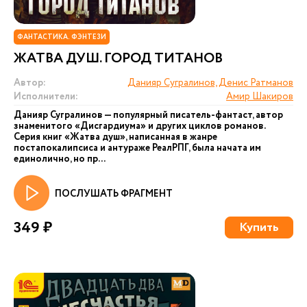
ФАНТАСТИКА. ФЭНТЕЗИ
ЖАТВА ДУШ. ГОРОД ТИТАНОВ
Автор:
Данияр Сугралинов, Денис Ратманов
Исполнители:
Амир Шакиров
Данияр Сугралинов — популярный писатель-фантаст, автор
знаменитого «Дисгардиума» и других циклов романов.
Серия книг «Жатва душ», написанная в жанре
постапокалипсиса и антураже РеалРПГ, была начата им
единолично, но пр...
ПОСЛУШАТЬ ФРАГМЕНТ
349 ₽
Купить