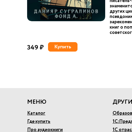
писатель-
знаменит
других ци
псевдоним
зарекомен
книг о по
советског
349 ₽
Купить
МЕНЮ
ДРУГИ
Каталог
Образов
Где купить
1С:Пред
Про аудиокниги
1С отра