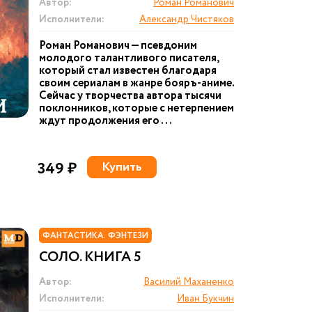
Автор:
Роман Романович
Исполнители:
Александр Чистяков
Роман Романович — псевдоним
молодого талантливого писателя,
который стал известен благодаря
своим сериалам в жанре бояръ-аниме.
Сейчас у творчества автора тысячи
поклонников, которые с нетерпением
ждут продолжения его ...
349 ₽
Купить
ФАНТАСТИКА. ФЭНТЕЗИ
СОЛО. КНИГА 5
Автор:
Василий Маханенко
Исполнители:
Иван Букчин