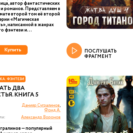
ица, автор фантастических
 и романов. Представляем в
ате второй том её второй
серии «Магическая
ь», написанной в жанрах
о фэнтези и...
Купить
ПОСЛУШАТЬ
ФРАГМЕНТ
КА. ФЭНТЕЗИ
АТЬ ДВА
ТЬЯ. КНИГА 5
Данияр Сугралинов
,
Фонд А.
ли:
Александр Воронов
гралинов — популярный