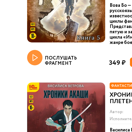
Вова Бо —
русскоязы
известнос
циклы фан
Представ
пятую и з
цикла «Ин
жанре бое
ПОСЛУШАТЬ
349 ₽
ФРАГМЕНТ
ФАНТАСТИ
ХРОНИ
ПЛЕТЕ
Автор:
Исполните
Василиса 