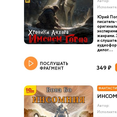
Автор:
Исполните
Юрий Пог
писатель-
оригинал
экспериме
жанрами. 
и слушате
аудиоформ
дилог...
ПОСЛУШАТЬ
349 ₽
ФРАГМЕНТ
ФАНТАСТИ
ИНСОМН
Автор:
Исполните