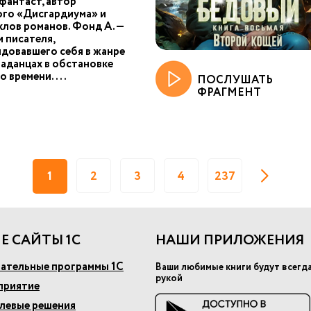
фантаст, автор
ого «Дисгардиума» и
клов романов. Фонд А. —
 писателя,
довавшего себя в жанре
паданцах в обстановке
о времени....
ПОСЛУШАТЬ
ФРАГМЕНТ
1
2
3
4
237
Е САЙТЫ 1С
НАШИ ПРИЛОЖЕНИЯ
ательные программы 1С
Ваши любимые книги будут всегд
рукой
приятие
слевые решения