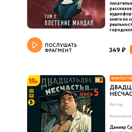
писательн
рассказов
аудиоформ
книги из 
реальност
городског
ПОСЛУШАТЬ
349 ₽
ФРАГМЕНТ
ФАНТАСТИ
ДВАДЦ
НЕСЧАС
Автор:
Исполните
Данияр Су