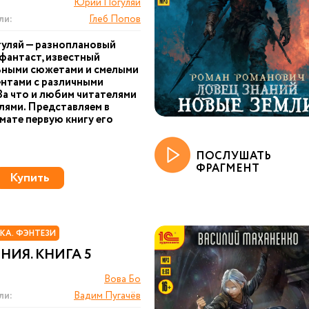
Юрий Погуляй
ли:
Глеб Попов
уляй — разноплановый
фантаст, известный
ьными сюжетами и смелыми
нтами с различными
За что и любим читателями
лями. Представляем в
ате первую книгу его
ПОСЛУШАТЬ
ФРАГМЕНТ
Купить
КА. ФЭНТЕЗИ
ИЯ. КНИГА 5
Вова Бо
ли:
Вадим Пугачёв