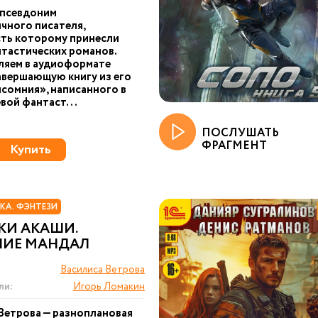
 псевдоним
чного писателя,
ть которому принесли
тастических романов.
ляем в аудиоформате
авершающую книгу из его
сомния», написанного в
вой фантаст...
ПОСЛУШАТЬ
ФРАГМЕНТ
Купить
КА. ФЭНТЕЗИ
КИ АКАШИ.
НИЕ МАНДАЛ
Василиса Ветрова
ли:
Игорь Ломакин
Ветрова — разноплановая