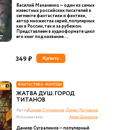
Василий Маханенко — один из самых
известных российских писателей в
сегменте фантастики и фэнтези,
автор множества серий, популярных
как в России, так и за рубежом.
Представляем в аудиоформате цикл
его книг под название...
349 ₽
Купить
ФАНТАСТИКА. ФЭНТЕЗИ
ЖАТВА ДУШ. ГОРОД
ТИТАНОВ
Автор:
Данияр Сугралинов, Денис Ратманов
Исполнители:
Амир Шакиров
Данияр Сугралинов — популярный