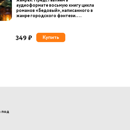
жанрах. Представляем в
аудиоформате восьмую книгу цикла
романов «Бедовый», написанного в
жанре городского фэнтези. ...
349 ₽
Купить
а под