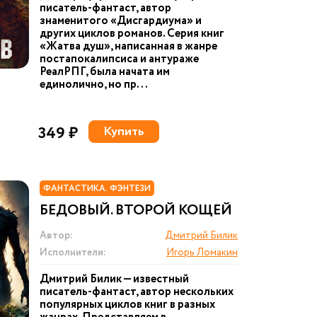
писатель-фантаст, автор
знаменитого «Дисгардиума» и
других циклов романов. Серия книг
«Жатва душ», написанная в жанре
постапокалипсиса и антураже
РеалРПГ, была начата им
единолично, но пр...
349 ₽
Купить
ФАНТАСТИКА. ФЭНТЕЗИ
БЕДОВЫЙ. ВТОРОЙ КОЩЕЙ
Автор:
Дмитрий Билик
Исполнители:
Игорь Ломакин
Дмитрий Билик — известный
писатель-фантаст, автор нескольких
популярных циклов книг в разных