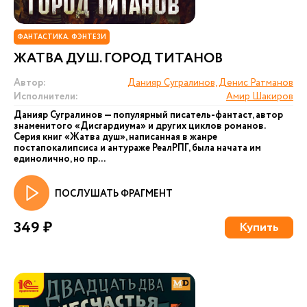
ФАНТАСТИКА. ФЭНТЕЗИ
ЖАТВА ДУШ. ГОРОД ТИТАНОВ
Автор:
Данияр Сугралинов, Денис Ратманов
Исполнители:
Амир Шакиров
Данияр Сугралинов — популярный писатель-фантаст, автор
знаменитого «Дисгардиума» и других циклов романов.
Серия книг «Жатва душ», написанная в жанре
постапокалипсиса и антураже РеалРПГ, была начата им
единолично, но пр...
ПОСЛУШАТЬ ФРАГМЕНТ
349 ₽
Купить