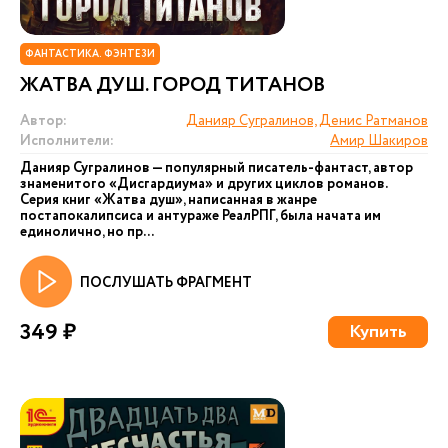
ФАНТАСТИКА. ФЭНТЕЗИ
ЖАТВА ДУШ. ГОРОД ТИТАНОВ
Автор:
Данияр Сугралинов, Денис Ратманов
Исполнители:
Амир Шакиров
Данияр Сугралинов — популярный писатель-фантаст, автор
знаменитого «Дисгардиума» и других циклов романов.
Серия книг «Жатва душ», написанная в жанре
постапокалипсиса и антураже РеалРПГ, была начата им
единолично, но пр...
ПОСЛУШАТЬ ФРАГМЕНТ
349 ₽
Купить