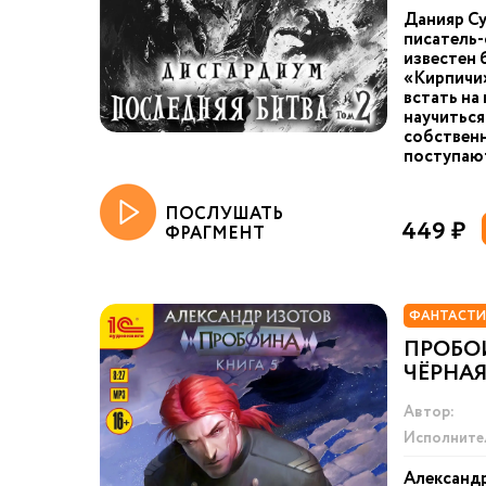
Данияр Су
писатель-
известен 
«Кирпичи»
встать на
научиться
собственн
поступают
ПОСЛУШАТЬ
449 ₽
ФРАГМЕНТ
ФАНТАСТИ
ПРОБОИ
ЧЁРНАЯ
Автор:
Исполните
Александ