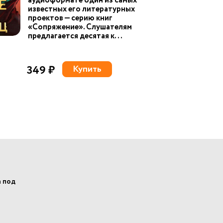
аудиоформате один из самых
известных его литературных
проектов — серию книг
«Сопряжение». Слушателям
предлагается десятая к...
349 ₽
Купить
а под