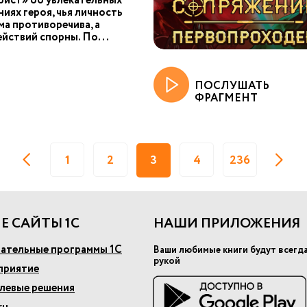
рист» об увлекательных
иях героя, чья личность
ма противоречива, а
йствий спорны. По...
ПОСЛУШАТЬ
ФРАГМЕНТ
1
2
3
4
236
Е САЙТЫ 1С
НАШИ ПРИЛОЖЕНИЯ
ательные программы 1С
Ваши любимые книги будут всегд
рукой
приятие
слевые решения