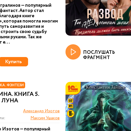
гралинов — популярный
фантаст. Автор стал
благодаря книге
, которая помогла многим
 путь саморазвития и
 строить свою судьбу
ыми руками. Так же
 е...
ПОСЛУШАТЬ
ФРАГМЕНТ
Купить
КА. ФЭНТЕЗИ
НА. КНИГА 5.
 ЛУНА
Александр Изотов
ли:
Максим Ушаков
р Изотов — популярный