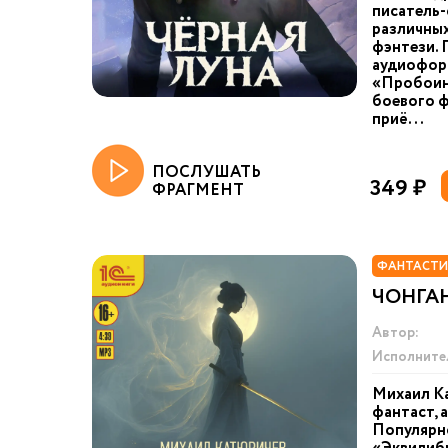
писатель-
различных
фэнтези. 
аудиоформ
«Пробоина
боевого ф
приё...
ПОСЛУШАТЬ
349 ₽
ФРАГМЕНТ
ФАНТАСТИ
ЧОНГА
Автор:
Исполните
Михаил Ка
фантаст, 
Популярно