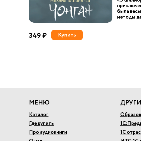
«Эквилиб
приключен
была весь
методы де
349 ₽
Купить
МЕНЮ
ДРУГИ
Каталог
Образов
Где купить
1С:Пред
Про аудиокниги
1С отра