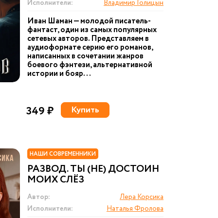
Исполнители:
Владимир Голицын
Иван Шаман — молодой писатель-
фантаст, один из самых популярных
сетевых авторов. Представляем в
аудиоформате серию его романов,
написанных в сочетании жанров
боевого фэнтези, альтернативной
истории и бояр...
349 ₽
Купить
НАШИ СОВРЕМЕННИКИ
РАЗВОД. ТЫ (НЕ) ДОСТОИН
МОИХ СЛЁЗ
Автор:
Лера Корсика
Исполнители:
Наталья Фролова