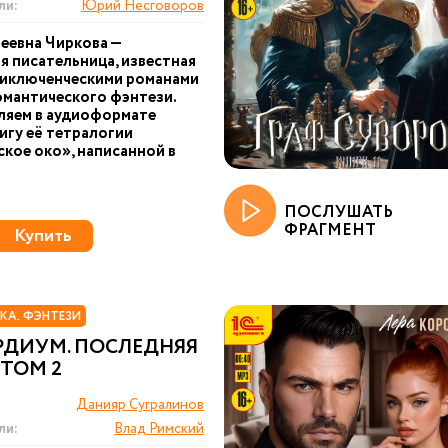
ли:
Юрий Несговоров
еевна Чиркова —
я писательница, известная
риключенческими романами
омантического фэнтези.
ляем в аудиоформате
игу её тетралогии
кое око», написанной в
ПОСЛУШАТЬ
ФРАГМЕНТ
Купить
КА. ФЭНТЕЗИ
РДИУМ. ПОСЛЕДНЯЯ
 ТОМ 2
Данияр Сугралинов
ли:
Влад Римский