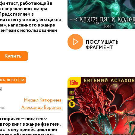
фантаст, работающий в
 направлениях жанра
Представляем в
ате пятую книгу его цикла
», написанного в жанре
энтези с использованием
ПОСЛУШАТЬ
ФРАГМЕНТ
Купить
КА. ФЭНТЕЗИ
Н
Михаил Катюричев
ли:
Александр Воронов
тюричев — писатель-
автор книг в жанре фэнтези.
сть ему принёс цикл книг