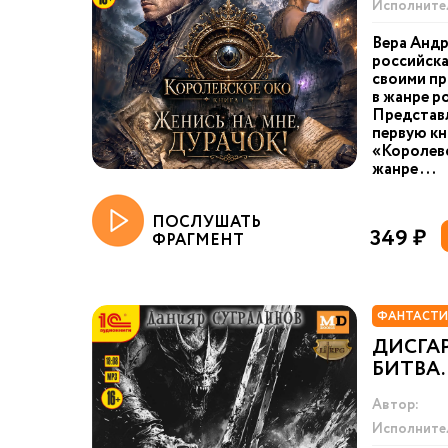
Исполните
Вера Андр
российска
своими п
в жанре р
Представ
первую кн
«Королевс
жанре ...
ПОСЛУШАТЬ
349 ₽
ФРАГМЕНТ
ФАНТАСТИ
ДИСГА
БИТВА.
Автор:
Исполните