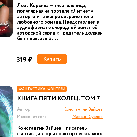
Лера Корсика — писательница,
популярная на портале «Литнет»,
автор книг в жанре современного
любовного романа. Представляем в
аудиоформате очередной роман её
авторской серии «Предатель должен
быть наказан!». ...
319 ₽
Купить
ФАНТАСТИКА. ФЭНТЕЗИ
КНИГА ПЯТИ КОЛЕЦ. ТОМ 7
Автор:
Константин Зайцев
Исполнители:
Максим Суслов
Константин Зайцев — писатель-
фантаст, автор и соавтор нескольких