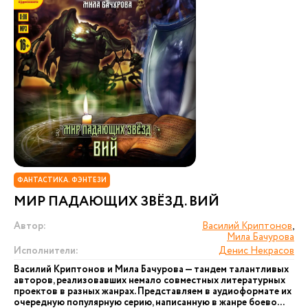
ФАНТАСТИКА. ФЭНТЕЗИ
МИР ПАДАЮЩИХ ЗВЁЗД. ВИЙ
Автор:
Василий Криптонов
,
Мила Бачурова
Исполнители:
Денис Некрасов
Василий Криптонов и Мила Бачурова — тандем талантливых
авторов, реализовавших немало совместных литературных
проектов в разных жанрах. Представляем в аудиоформате их
очередную популярную серию, написанную в жанре боево...