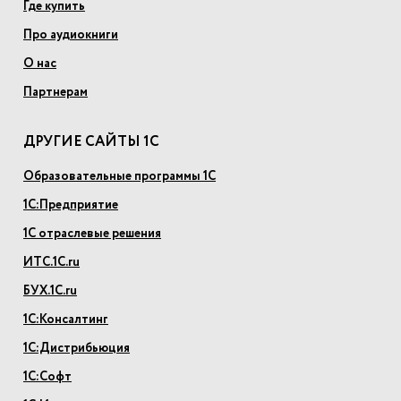
Где купить
Про аудиокниги
О нас
Партнерам
ДРУГИЕ САЙТЫ 1С
Образовательные программы 1С
1С:Предприятие
1С отраслевые решения
ИТС.1С.ru
БУХ.1С.ru
1С:Консалтинг
1С:Дистрибьюция
1С:Софт