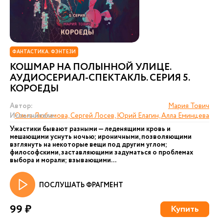
ФАНТАСТИКА. ФЭНТЕЗИ
КОШМАР НА ПОЛЫННОЙ УЛИЦЕ.
АУДИОСЕРИАЛ-СПЕКТАКЛЬ. СЕРИЯ 5.
КОРОЕДЫ
Автор:
Мария Тович
Исполнители:
Ольга Любимова, Сергей Лосев, Юрий Елагин, Алла Еминцева
Ужастики бывают разными — леденящими кровь и
мешающими уснуть ночью; ироничными, позволяющими
взглянуть на некоторые вещи под другим углом;
философскими, заставляющими задуматься о проблемах
выбора и морали; взывающими...
ПОСЛУШАТЬ ФРАГМЕНТ
99 ₽
Купить