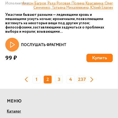
Исполнители:
Антон Багров, Рада Роговая, Полина Красавина, Олег
Сенченко, Татьяна Михалёвкина, Юрий Елагин
Ужастики бывают разными — леденящими кровь и
мешающими уснуть ночью; ироничными, позволяющими
взглянуть на некоторые вещи под другим углом;
философскими, заставляющими задуматься о проблемах
выбора и морали; взывающими...
ПОСЛУШАТЬ ФРАГМЕНТ
99 ₽
Купить
1
2
3
4
237
МЕНЮ
Каталог