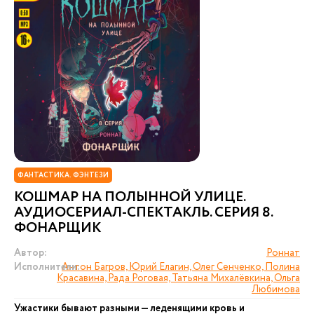
ФАНТАСТИКА. ФЭНТЕЗИ
КОШМАР НА ПОЛЫННОЙ УЛИЦЕ.
АУДИОСЕРИАЛ-СПЕКТАКЛЬ. СЕРИЯ 8.
ФОНАРЩИК
Автор:
Роннат
Исполнители:
Антон Багров, Юрий Елагин, Олег Сенченко, Полина
Красавина, Рада Роговая, Татьяна Михалёвкина, Ольга
Любимова
Ужастики бывают разными — леденящими кровь и