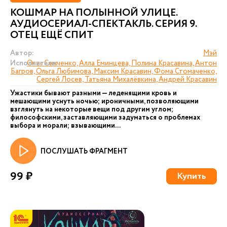
КОШМАР НА ПОЛЫННОЙ УЛИЦЕ.
АУДИОСЕРИАЛ-СПЕКТАКЛЬ. СЕРИЯ 9.
ОТЕЦ ЕЩЁ СПИТ
Автор:
Мэй
Исполнители:
Олег Сенченко, Алла Еминцева, Полина Красавина, Антон
Багров, Ольга Любимова, Максим Красавин, Фома Стомаченко,
Сергей Лосев, Татьяна Михалёвкина, Андрей Красавин
Ужастики бывают разными — леденящими кровь и
мешающими уснуть ночью; ироничными, позволяющими
взглянуть на некоторые вещи под другим углом;
философскими, заставляющими задуматься о проблемах
выбора и морали; взывающими...
ПОСЛУШАТЬ ФРАГМЕНТ
99 ₽
Купить