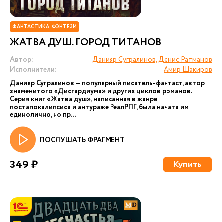
ФАНТАСТИКА. ФЭНТЕЗИ
ЖАТВА ДУШ. ГОРОД ТИТАНОВ
Автор:
Данияр Сугралинов, Денис Ратманов
Исполнители:
Амир Шакиров
Данияр Сугралинов — популярный писатель-фантаст, автор
знаменитого «Дисгардиума» и других циклов романов.
Серия книг «Жатва душ», написанная в жанре
постапокалипсиса и антураже РеалРПГ, была начата им
единолично, но пр...
ПОСЛУШАТЬ ФРАГМЕНТ
349 ₽
Купить