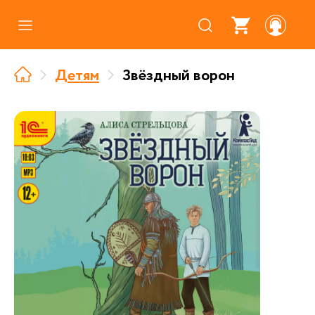
Каталог
Детям
Звёздный ворон
Где купить
Про аудиокниги
О нас
Партнерам