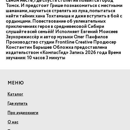
самом месте, где спустя столетия появится город
Томск. И предстоит Грише познакомиться с местными
шаманами, научиться стрелять из лука, попытаться
найти тайник хана Тохтамыша и даже вступить в бой с
ордынцами. Повествование об увлекательных
приключениях героя в средневековой Сибири
слушайте всей семьёй! Исполняет Евгений Моисеев
Звукорежиссёр и автор музыки Олег Панфилов
Производство студии Frontline Creative Продюсер
Константин Барышев Обложка предоставлена
издательством «КомпасГид» Запись 2026 года Время
звучания: 10 часов 3 минуты
МЕНЮ
Каталог
Где купить
Про аудиокниги
О нас