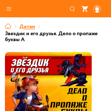
Каталог
Детям
Где купить
Звездик и его друзья. Дело о пропаже
буквы А
Про аудиокниги
О нас
Партнерам