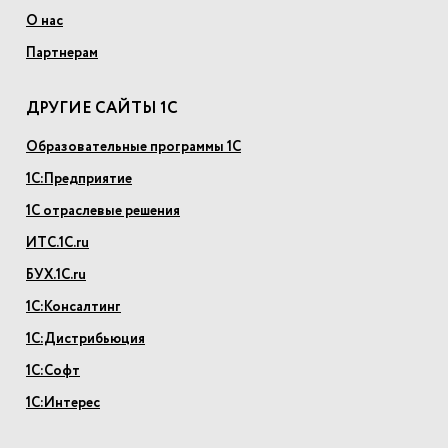
О нас
Партнерам
ДРУГИЕ САЙТЫ 1С
Образовательные программы 1С
1С:Предприятие
1С отраслевые решения
ИТС.1С.ru
БУХ.1С.ru
1С:Консалтинг
1С:Дистрибьюция
1С:Софт
1С:Интерес