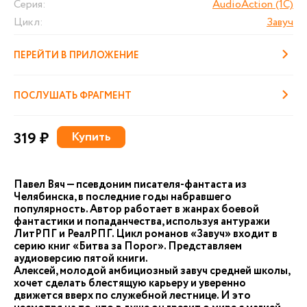
Серия:
AudioAction (1С)
Цикл:
Завуч
ПЕРЕЙТИ В ПРИЛОЖЕНИЕ
ПОСЛУШАТЬ ФРАГМЕНТ
319 ₽
Купить
Павел Вяч — псевдоним писателя-фантаста из
Челябинска, в последние годы набравшего
популярность. Автор работает в жанрах боевой
фантастики и попаданчества, используя антуражи
ЛитРПГ и РеалРПГ. Цикл романов «Завуч» входит в
серию книг «Битва за Порог». Представляем
аудиоверсию пятой книги.
Алексей, молодой амбициозный завуч средней школы,
хочет сделать блестящую карьеру и уверенно
движется вверх по служебной лестнице. И это