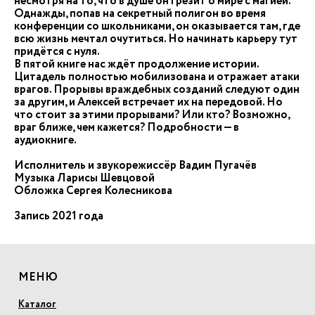
несмотря на то, что в душе он грезит о мире с магией.
Однажды, попав на секретный полигон во время
конференции со школьниками, он оказывается там, где
всю жизнь мечтал очутиться. Но начинать карьеру тут
придётся с нуля.
В пятой книге нас ждёт продолжение истории.
Цитадель полностью мобилизована и отражает атаки
врагов. Прорывы враждебных созданий следуют один
за другим, и Алексей встречает их на передовой. Но
что стоит за этими прорывами? Или кто? Возможно,
враг ближе, чем кажется? Подробности — в
аудиокниге.
Исполнитель и звукорежиссёр Вадим Пугачёв
Музыка Ларисы Шевцовой
Обложка Сергея Колесникова
Запись 2021 года
МЕНЮ
Каталог