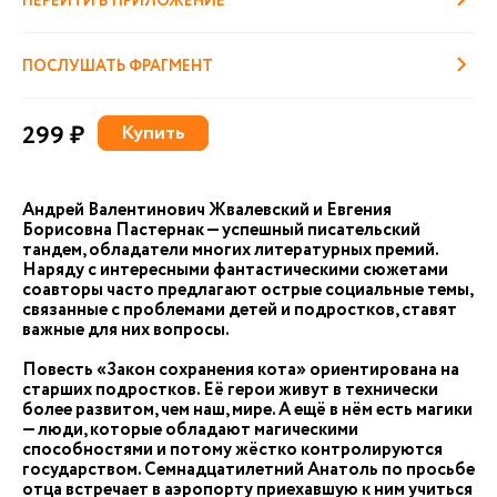
ПЕРЕЙТИ В ПРИЛОЖЕНИЕ
ПОСЛУШАТЬ ФРАГМЕНТ
299 ₽
Купить
Андрей Валентинович Жвалевский и Евгения
Борисовна Пастернак — успешный писательский
тандем, обладатели многих литературных премий.
Наряду с интересными фантастическими сюжетами
соавторы часто предлагают острые социальные темы,
связанные с проблемами детей и подростков, ставят
важные для них вопросы.
Повесть «Закон сохранения кота» ориентирована на
старших подростков. Её герои живут в технически
более развитом, чем наш, мире. А ещё в нём есть магики
— люди, которые обладают магическими
способностями и потому жёстко контролируются
государством. Семнадцатилетний Анатоль по просьбе
отца встречает в аэропорту приехавшую к ним учиться