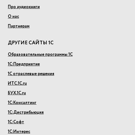
Про аудиокниги
О нас
Партнерам
ДРУГИЕ САЙТЫ 1С
Образовательные программы 1С
1С:Предприятие
1С отраслевые решения
ИТС.1С.ru
БУХ.1С.ru
1С:Консалтинг
1С:Дистрибьюция
1С:Софт
1С:Интерес