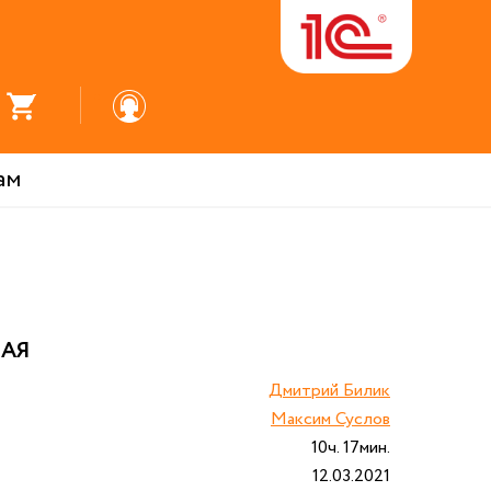
ам
ВАЯ
Дмитрий Билик
Максим Суслов
10ч. 17мин.
12.03.2021