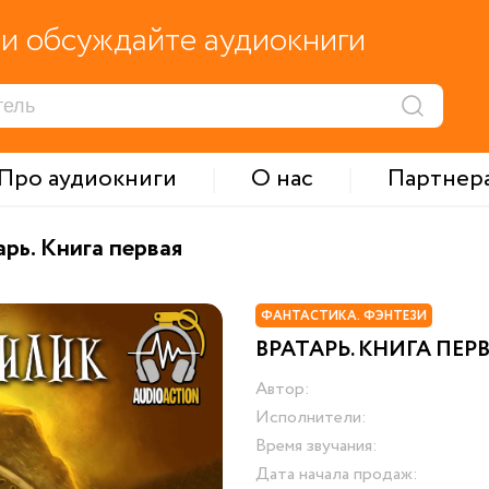
и обсуждайте аудиокниги
Про аудиокниги
О нас
Партнер
арь. Книга первая
ФАНТАСТИКА. ФЭНТЕЗИ
ВРАТАРЬ. КНИГА ПЕР
Автор:
Исполнители:
Время звучания:
Дата начала продаж: