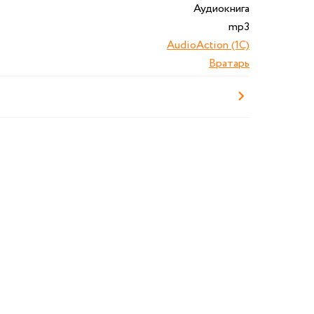
Аудиокнига
mp3
AudioAction (1C)
Вратарь