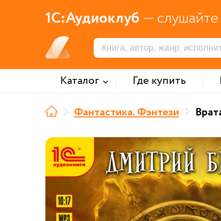
1С:Аудиоклуб
— слушайте 
Каталог
Где купить
Фантастика. Фэнтези
Врат