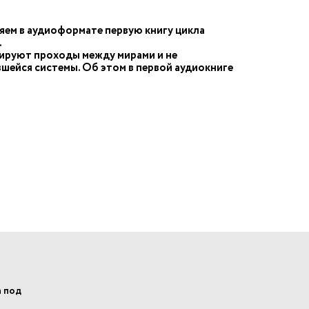
яем в аудиоформате первую книгу цикла
.
лируют проходы между мирами и не
вшейся системы. Об этом в первой аудиокниге
а под