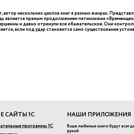
 автор нескольких циклов книг в разных жанрах. Представл
едь является прямым продолжением пятикнижия «Временщик
ершенны и давно отринули все обывательское. Они контро
яется, если под удар становится само существование устоя
в
Е САЙТЫ 1С
НАШИ ПРИЛОЖЕНИЯ
ательные программы 1С
Ваши любимые книги будут всегд
рукой