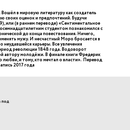
 Вошёл в мировую литературу как создатель
ю своих оценок и предпочтений. Будучи
), или (в раннем переводе) «Сентиментальное
восемнадцатилетним студентом познакомился с
онической до конца повествования. Ничего,
зменять мужу. И несчастный Моро бросается в
о неудавшейся карьеры. Все увлечения
период революции 1848 года. Водоворот
й автору молодёжи. В финале книги Фредерик
 любви, и тому, кто мечтал о власти». Перевод
апись 2017 года
а под