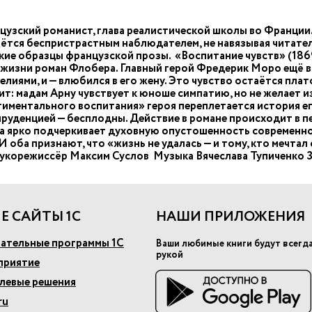
цузский романист, глава реалистической школы во Франции.
аётся беспристрастным наблюдателем, не навязывая читател
кие образцы французской прозы. «Воспитание чувств» (1869
 жизни роман Флобера. Главный герой Фредерик Моро ещё 
иями, и — влюбился в его жену. Это чувство остаётся плат
т: мадам Арну чувствует к юноше симпатию, но не желает и
иментального воспитания» героя переплетается история ег
руденцией — бесплодны. Действие в романе происходит в 
а ярко подчеркивает духовную опустошенность современно
ба признают, что «жизнь не удалась — и тому, кто мечтал о
вукорежиссёр Максим Суслов Музыка Вячеслава Тупиченко З
Е САЙТЫ 1С
НАШИ ПРИЛОЖЕНИЯ
ательные программы 1С
Ваши любимые книги будут всегд
рукой
приятие
слевые решения
ru