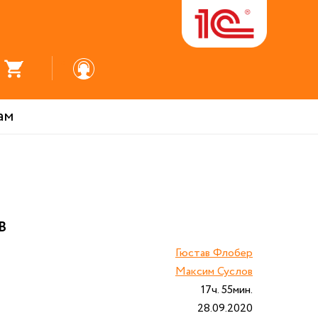
ам
В
Гюстав Флобер
Максим Суслов
17ч. 55мин.
28.09.2020