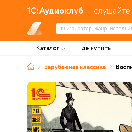
1С:Аудиоклуб
— слушайте 
Каталог
Где купить
Зарубежная классика
Восп