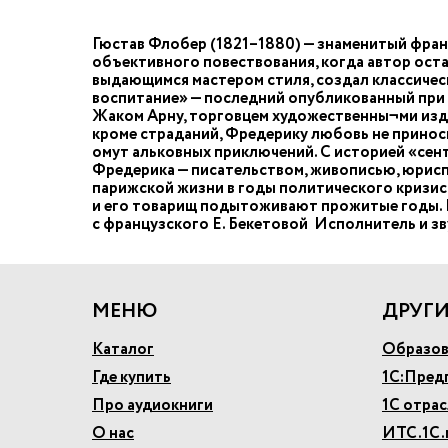
Гюстав Флобер (1821–1880) — знаменитый фран
объективного повествования, когда автор ост
выдающимся мастером стиля, создал классичес
воспитание» — последний опубликованный при
Жаком Арну, торговцем художественны¬ми издел
кроме страданий, Фредерику любовь не приноси
омут альковных приключений. С историей «сент
Фредерика — писательством, живописью, юрисп
парижской жизни в годы политического кризис
и его товарищ подытоживают прожитые годы. И о
с французского Е. Бекетовой Исполнитель и з
МЕНЮ
ДРУГИ
Каталог
Образов
Где купить
1С:Пред
Про аудиокниги
1С отра
О нас
ИТС.1С.