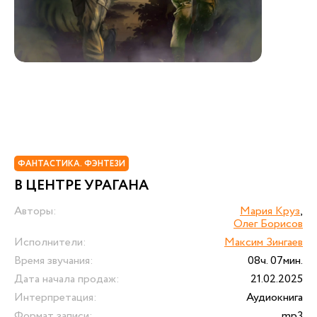
ФАНТАСТИКА. ФЭНТЕЗИ
В ЦЕНТРЕ УРАГАНА
Авторы:
Мария Круз
,
Олег Борисов
Исполнители:
Максим Зингаев
Время звучания:
08ч. 07мин.
Дата начала продаж:
21.02.2025
Интерпретация:
Аудиокнига
Формат записи:
mp3