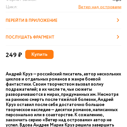
Цикл:
Ветер над островами
ПЕРЕЙТИ В ПРИЛОЖЕНИЕ
ПОСЛУШАТЬ ФРАГМЕНТ
249 ₽
Купить
Андрей Круз — российский писатель, автор нескольких
циклов и отдельных романов в жанре боевой
фантастики. Своим творчеством вызвал волну
подражателей; в их числе те, чьи сюжеты
разворачиваются в мирах, придуманных им. Несмотря
на раннюю смерть после тяжёлой болезни, Андрей
Круз оставил после себя достаточно большое
творческое наследие — десятки романов, написанных
персонально или в соавторстве. К сожалению,
закончить серию «Ветер над островами» автор не
успел. Вдова Андрея Мария Круз решила завершить