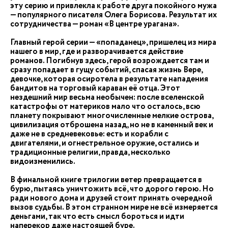
эту серию и привлекла к работе друга покойного мужа
— популярного писателя Олега Борисова. Результат их
сотрудничества — роман «В центре урагана».
Главный герой серии — «попаданец», пришелец из мира
нашего в мир, где и разворачивается действие
романов. Погибнув здесь, герой возрождается там и
сразу попадает в гущу событий, спасая жизнь Вере,
девочке, которая осиротела в результате нападения
бандитов на торговый караван её отца. Этот
нездешний мир весьма необычен: после вселенской
катастрофы от материков мало что осталось, всю
планету покрывают многочисленные мелкие острова,
цивилизация отброшена назад, но не в каменный век и
даже не в средневековье: есть и корабли с
двигателями, и огнестрельное оружие, остались и
традиционные религии, правда, несколько
видоизменились.
В финальной книге трилогии ветер превращается в
бурю, пытаясь уничтожить всё, что дорого герою. Но
ради нового дома и друзей стоит принять очередной
вызов судьбы. В этом странном мире не всё измеряется
деньгами, так что есть смысл бороться и идти
наперекор даже настоящей буре.