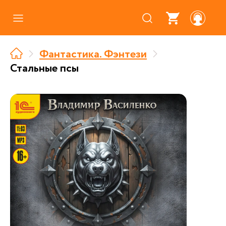
Каталог
Фантастика. Фэнтези
Где купить
Стальные псы
Про аудиокниги
О нас
Партнерам