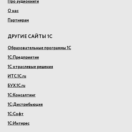
Про аудиокниги
О нас
Партнерам
ДРУГИЕ САЙТЫ 1С
Образовательные программы 1С
1С:Предприятие
1С отраслевые решения
ИТС.1С.ru
БУХ.1С.ru
1С:Консалтинг
1С:Дистрибьюция
1С:Софт
1С:Интерес