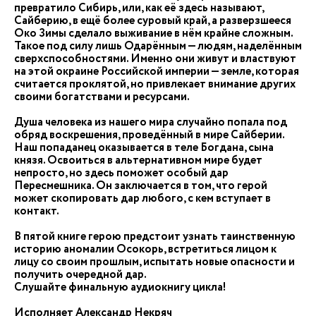
превратило Сибирь, или, как её здесь называют,
Сайберию, в ещё более суровый край, а разверзшееся
Око Зимы сделало выживание в нём крайне сложным.
Такое под силу лишь Одарённым — людям, наделённым
сверхспособностями. Именно они живут и властвуют
на этой окраине Российской империи — земле, которая
считается проклятой, но привлекает внимание других
своими богатствами и ресурсами.
Душа человека из нашего мира случайно попала под
обряд воскрешения, проведённый в мире Сайберии.
Наш попаданец оказывается в теле Богдана, сына
князя. Освоиться в альтернативном мире будет
непросто, но здесь поможет особый дар
Пересмешника. Он заключается в том, что герой
может скопировать дар любого, с кем вступает в
контакт.
В пятой книге герою предстоит узнать таинственную
историю аномалии Осокорь, встретиться лицом к
лицу со своим прошлым, испытать новые опасности и
получить очередной дар.
Слушайте финальную аудиокнигу цикла!
Исполняет Александр Некряч