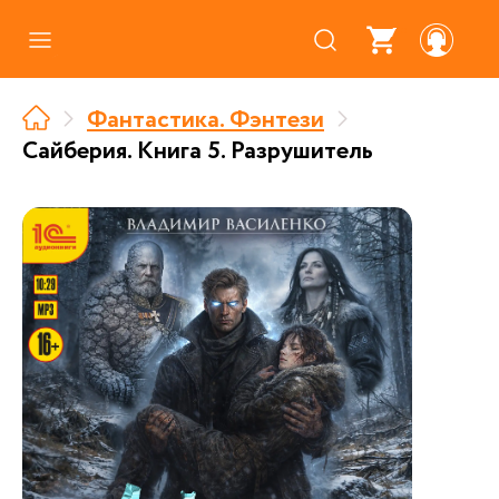
Каталог
Фантастика. Фэнтези
Где купить
Сайберия. Книга 5. Разрушитель
Про аудиокниги
О нас
Партнерам