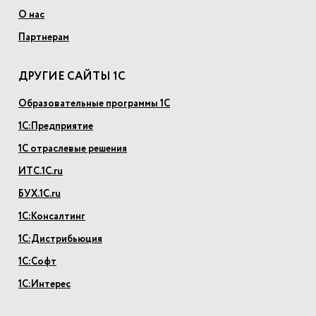
О нас
Партнерам
ДРУГИЕ САЙТЫ 1С
Образовательные программы 1С
1С:Предприятие
1С отраслевые решения
ИТС.1С.ru
БУХ.1С.ru
1С:Консалтинг
1С:Дистрибьюция
1С:Софт
1С:Интерес